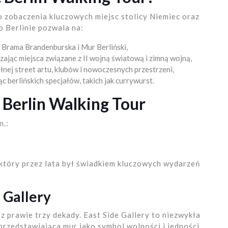
 zobaczenia kluczowych miejsc stolicy Niemiec oraz
o Berlinie pozwala na:
ak Brama Brandenburska i Mur Berliński,
dzając miejsca związane z II wojną światową i zimną wojną,
ełnej street artu, klubów i nowoczesnych przestrzeni,
ąc berlińskich specjałów, takich jak currywurst.
 Berlin Walking Tour
n.:
który przez lata był świadkiem kluczowych wydarzeń
e Gallery
ez prawie trzy dekady. East Side Gallery to niezwykła
przedstawiająca mur jako symbol wolności i jedności.