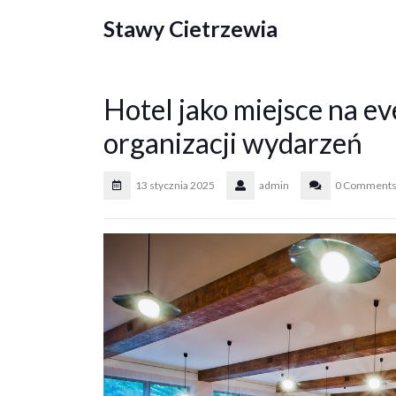
Skip
Stawy Cietrzewia
to
content
Hotel jako miejsce na e
organizacji wydarzeń
13 stycznia 2025
admin
0 Comment