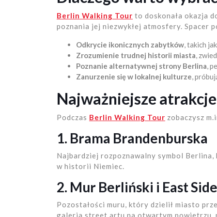
Berlin Walking Tour
to doskonała okazja do
poznania jej niezwykłej atmosfery. Spacer p
Odkrycie ikonicznych zabytków
, takich j
Zrozumienie trudnej historii miasta
, zwie
Poznanie alternatywnej strony Berlina
, p
Zanurzenie się w lokalnej kulturze
, próbuj
Najważniejsze atrakcje
Podczas
Berlin Walking Tour
zobaczysz m.i
1. Brama Brandenburska
Najbardziej rozpoznawalny symbol Berlina, 
w historii Niemiec.
2. Mur Berliński i East Sid
Pozostałości muru, który dzielił miasto prz
galeria street artu na otwartym powietrzu, 