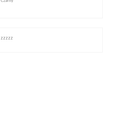
Czarny
zzzzz