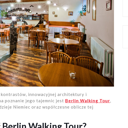
e kontrastów, innowacyjnej architektury i
a poznanie jego tajemnic jest
Berlin Walking Tour
,
dzieje Niemiec oraz współczesne oblicze tej
 Berlin Walking Tour?