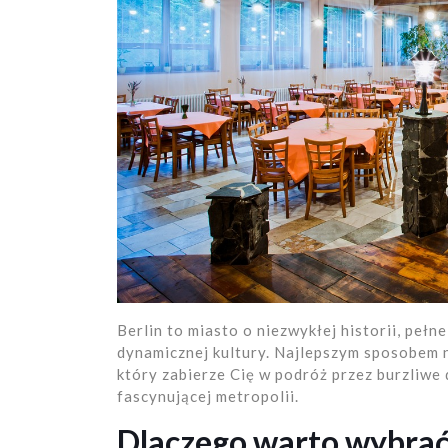
Berlin to miasto o niezwykłej historii, pełn
dynamicznej kultury. Najlepszym sposobem n
który zabierze Cię w podróż przez burzliwe 
fascynującej metropolii.
Dlaczego warto wybrać