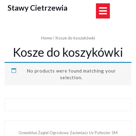
Skip
Stawy Cietrzewia
Open
to
content
Button
Home
/ Kosze do koszykówki
Kosze do koszykówki
No products were found matching your
selection.
Greenblue Żagiel Ogrodowy Zacieniacz Uv Poliester 5M