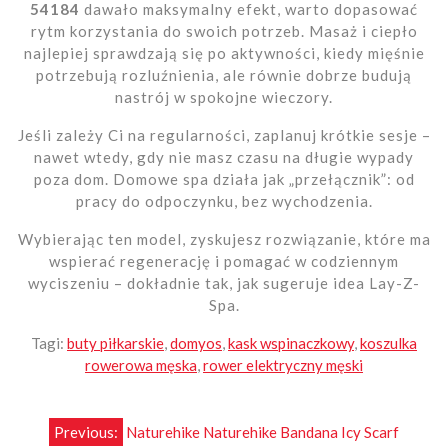
54184
dawało maksymalny efekt, warto dopasować
rytm korzystania do swoich potrzeb. Masaż i ciepło
najlepiej sprawdzają się po aktywności, kiedy mięśnie
potrzebują rozluźnienia, ale równie dobrze budują
nastrój w spokojne wieczory.
Jeśli zależy Ci na regularności, zaplanuj krótkie sesje –
nawet wtedy, gdy nie masz czasu na długie wypady
poza dom. Domowe spa działa jak „przełącznik”: od
pracy do odpoczynku, bez wychodzenia.
Wybierając ten model, zyskujesz rozwiązanie, które ma
wspierać regenerację i pomagać w codziennym
wyciszeniu – dokładnie tak, jak sugeruje idea Lay-Z-
Spa.
Tagi:
buty piłkarskie
,
domyos
,
kask wspinaczkowy
,
koszulka
rowerowa męska
,
rower elektryczny męski
Nawigacja
Previous:
Naturehike Naturehike Bandana Icy Scarf