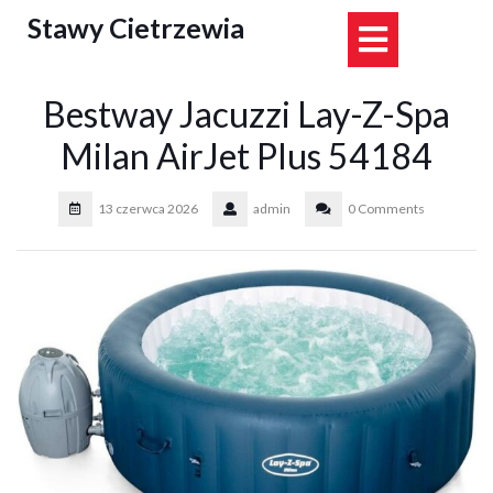
Skip
Stawy Cietrzewia
Open
to
content
Button
Bestway Jacuzzi Lay-Z-Spa
Milan AirJet Plus 54184
13 czerwca 2026
admin
0 Comments