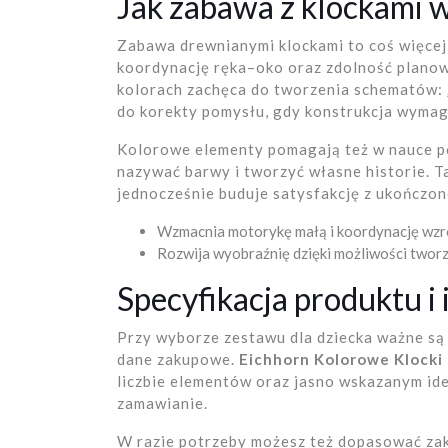
Jak zabawa z klockami w
Zabawa drewnianymi klockami to coś więcej
koordynację ręka–oko oraz zdolność planow
kolorach zachęca do tworzenia schematów: 
do korekty pomysłu, gdy konstrukcja wyma
Kolorowe elementy pomagają też w nauce p
nazywać barwy i tworzyć własne historie. Ta
jednocześnie buduje satysfakcję z ukończone
Wzmacnia motorykę małą i koordynację wz
Rozwija wyobraźnię dzięki możliwości tworze
Specyfikacja produktu i
Przy wyborze zestawu dla dziecka ważne są
dane zakupowe.
Eichhorn Kolorowe Klocki
liczbie elementów oraz jasno wskazanym ide
zamawianie.
W razie potrzeby możesz też dopasować zaku