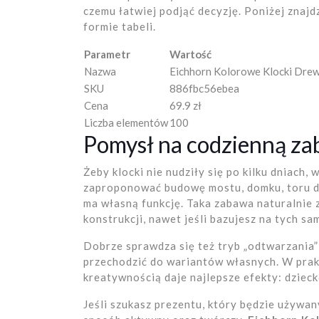
czemu łatwiej podjąć decyzję. Poniżej znaj
formie tabeli.
Parametr
Wartość
Nazwa
Eichhorn Kolorowe Klocki Drew
SKU
886fbc56ebea
Cena
69.9 zł
Liczba elementów
100
Pomysł na codzienną za
Żeby klocki nie nudziły się po kilku dniac
zaproponować budowę mostu, domku, toru dl
ma własną funkcję. Taka zabawa naturalnie 
konstrukcji, nawet jeśli bazujesz na tych s
Dobrze sprawdza się też tryb „odtwarzania
przechodzić do wariantów własnych. W prak
kreatywnością daje najlepsze efekty: dzieck
Jeśli szukasz prezentu, który będzie używan