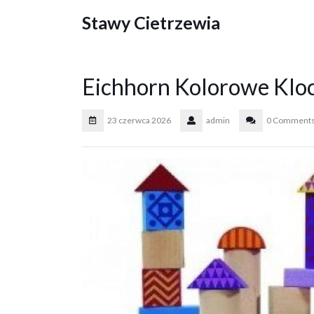
Skip
Stawy Cietrzewia
to
content
Eichhorn Kolorowe Klo
23 czerwca 2026
admin
0 Comment