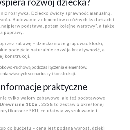
spiera rozwój dziecka?
 niż rozrywka. Dziecko ćwiczy sprawność manualną,
ania. Budowanie z elementów o różnych kształtach i
„najpierw podstawa, potem kolejne warstwy”, a także
ga poprawy.
oprzez zabawę – dziecko może grupować klocki,
kie podejście naturalnie rozwija kreatywność, a
j konstrukcji.
rokowo-ruchową podczas łączenia elementów.
nia własnych scenariuszy i konstrukcji.
 informacje praktyczne
 nie tylko walory zabawowe, ale też podstawowe
 Drewniane 100el. 2228
to zestaw o określonej
ntyfikatorze SKU, co ułatwia wyszukiwanie i
p do budżetu – cena jest podana wprost, dzięki