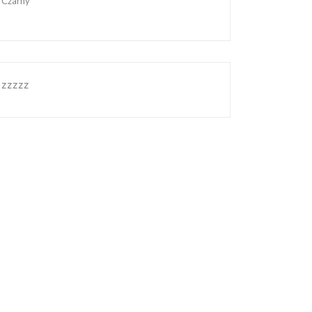
Czarny
zzzzz