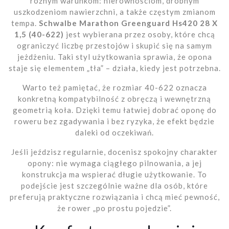
różnym warunkom: nierównościom, drobnym
uszkodzeniom nawierzchni, a także częstym zmianom
tempa.
Schwalbe Marathon Greenguard Hs420 28 X
1,5 (40-622)
jest wybierana przez osoby, które chcą
ograniczyć liczbę przestojów i skupić się na samym
jeżdżeniu. Taki styl użytkowania sprawia, że opona
staje się elementem „tła” – działa, kiedy jest potrzebna.
Warto też pamiętać, że rozmiar 40-622 oznacza
konkretną kompatybilność z obręczą i wewnętrzną
geometrią koła. Dzięki temu łatwiej dobrać oponę do
roweru bez zgadywania i bez ryzyka, że efekt będzie
daleki od oczekiwań.
Jeśli jeździsz regularnie, docenisz spokojny charakter
opony: nie wymaga ciągłego pilnowania, a jej
konstrukcja ma wspierać długie użytkowanie. To
podejście jest szczególnie ważne dla osób, które
preferują praktyczne rozwiązania i chcą mieć pewność,
że rower „po prostu pojedzie”.