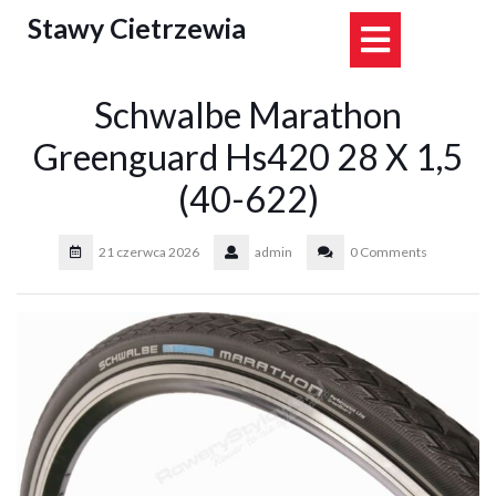
Skip
Stawy Cietrzewia
Open
to
content
Button
Schwalbe Marathon
Greenguard Hs420 28 X 1,5
(40-622)
21 czerwca 2026
admin
0 Comments