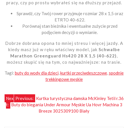
pracy, czy po prostu wybrałeś się na dłuższy przejazd.
Sprawdź, czy Twój rower przyjmuje rozmiar 28 x 1,5 oraz
ETRTO 40-622.
Porównaj stan bieżnika i ewentualne zużycie przed
podjęciem decyzji o wymianie.
Dobrze dobrana opona to mniej stresu i więcej jazdy. A
kiedy masz już w ręku właściwy model, jak
Schwalbe
Marathon Greenguard Hs420 28 X 1,5 (40-622)
,
możesz skupić się na tym, co najważniejsze: na trasie.
Tagi:
buty do wody dla dzieci
,
kurtki przeciwdeszczowe
,
spodnie
trekkingowe męskie
Nawigacja
Nex
Previous:
Kurtka turystyczna damska McKinley Tetil r.36
t:
Buty do biegania Under Armour Męskie Ua Hovr Machina 3
wpisu
Breeze 3025309100 Biały