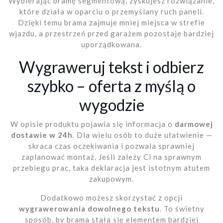
Wybierając bramę segmentową, zyskujesz rozwiązanie,
które działa w oparciu o przemyślany ruch paneli.
Dzięki temu brama zajmuje mniej miejsca w strefie
wjazdu, a przestrzeń przed garażem pozostaje bardziej
uporządkowana.
Wygraweruj tekst i odbierz
szybko – oferta z myślą o
wygodzie
W opisie produktu pojawia się informacja o
darmowej
dostawie w 24h
. Dla wielu osób to duże ułatwienie —
skraca czas oczekiwania i pozwala sprawniej
zaplanować montaż. Jeśli zależy Ci na sprawnym
przebiegu prac, taka deklaracja jest istotnym atutem
zakupowym.
Dodatkowo możesz skorzystać z opcji
wygrawerowania dowolnego tekstu
. To świetny
sposób, by brama stała się elementem bardziej