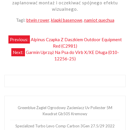
zaplanować montaż i oczekiwać spójnego efektu
wizualnego.
Tagi:
btwin rower
,
klapki basenowe
,
namiot quechua
Nawigacja
Previous:
Alpinus Czapka Z Daszkiem Outdoor Equipment
Red (C2981)
wpisu
Next:
Garmin Uprząż Na Psa do Virb X/XE Długa (010-
12256-25)
Greenblue Żagiel Ogrodowy Zacieniacz Uv Poliester 5M
Kwadrat Gb505 Kremowy
Specialized Turbo Levo Comp Carbon 3Gen 27.5/29 2022