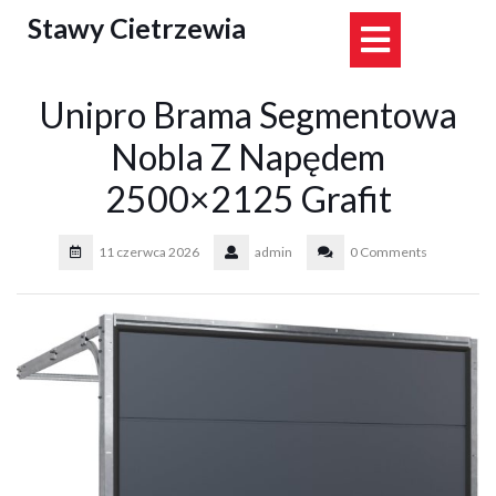
Skip
Stawy Cietrzewia
Open
to
content
Button
Unipro Brama Segmentowa
Nobla Z Napędem
2500×2125 Grafit
11 czerwca 2026
admin
0 Comments