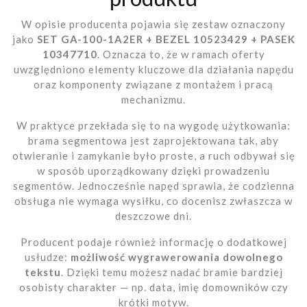
W opisie producenta pojawia się zestaw oznaczony
jako
SET GA-100-1A2ER + BEZEL 10523429 + PASEK
10347710
. Oznacza to, że w ramach oferty
uwzględniono elementy kluczowe dla działania napędu
oraz komponenty związane z montażem i pracą
mechanizmu.
W praktyce przekłada się to na wygodę użytkowania:
brama segmentowa jest zaprojektowana tak, aby
otwieranie i zamykanie było proste, a ruch odbywał się
w sposób uporządkowany dzięki prowadzeniu
segmentów. Jednocześnie napęd sprawia, że codzienna
obsługa nie wymaga wysiłku, co docenisz zwłaszcza w
deszczowe dni.
Producent podaje również informację o dodatkowej
usłudze:
możliwość wygrawerowania dowolnego
tekstu
. Dzięki temu możesz nadać bramie bardziej
osobisty charakter — np. data, imię domowników czy
krótki motyw.