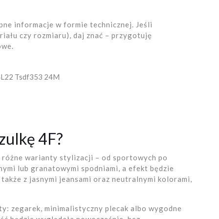
ne informacje w formie technicznej. Jeśli
iału czy rozmiaru), daj znać – przygotuję
owe.
4L22 Tsdf353 24M
szulkę 4F?
 różne warianty stylizacji – od sportowych po
rnymi lub granatowymi spodniami, a efekt będzie
 także z jasnymi jeansami oraz neutralnymi kolorami,
nty: zegarek, minimalistyczny plecak albo wygodne