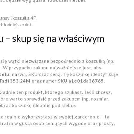
ść będzie wyglądała nowocześnie, bez
ansy i koszulka 4F.
chłodniejsze dni.
u – skup się na właściwym
ię wątki niezwiązane bezpośrednio z koszulką (np.
). W przypadku zakupu najważniejsze jest, aby
delu
: nazwą, SKU oraz ceną. Tę koszulkę identyfikuje
 Tsdf353 24M
oraz numer SKU
a1e01da36765
.
adnie ten produkt, którego szukasz. Jeśli chcesz,
tóre warto sprawdzić przed zakupem (np. rozmiar,
obrać koszulkę idealnie pod siebie.
re realnie wykorzystasz w swojej garderobie – ta
 trafia w gusta osób ceniących wygodę oraz prosty,