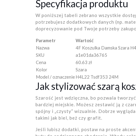
Specyfikacja produktu
W poniższej tabeli zebrano wszystkie dostęp
potrzebujesz dodatkowych danych (np. mater
doprecyzowanie pod Twoje potrzeby zakup
Parametr
Wartość
Nazwa
4F Koszulka Damska Szara H
SKU
a1e01da36765
Cena
60.63 zł
Kolor
Szara
Model / oznaczenie
H4L22 Tsdf353 24M
Jak stylizować szarą ko
Szarość jest wdzięczna, bo pozwala tworzyć
bardziej miejskie. Możesz zestawić ją z cza
spójny i „czysty” wizualnie. Dobrze wygląda
takimi jak biel, beż czy grafit.
Jeśli lubisz dodatki, postaw na proste akce