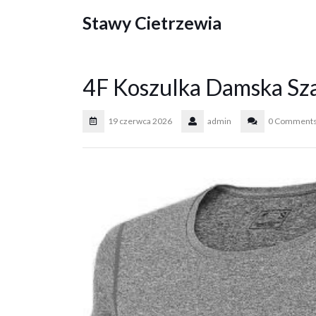
Skip
Stawy Cietrzewia
to
content
4F Koszulka Damska S
19 czerwca 2026
admin
0 Comment