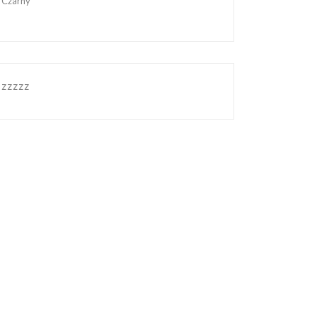
Czarny
zzzzz