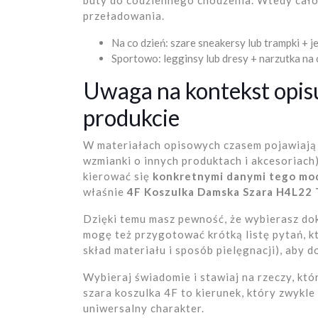
buty do codziennego chodzenia. Wtedy cało
przeładowania.
Na co dzień: szare sneakersy lub trampki + je
Sportowo: legginsy lub dresy + narzutka na 
Uwaga na kontekst opis
produkcie
W materiałach opisowych czasem pojawiają s
wzmianki o innych produktach i akcesoriach
kierować się
konkretnymi danymi tego mo
właśnie
4F Koszulka Damska Szara H4L22
Dzięki temu masz pewność, że wybierasz dokł
mogę też przygotować krótką listę pytań, k
skład materiału i sposób pielęgnacji), aby d
Wybieraj świadomie i stawiaj na rzeczy, któ
szara koszulka 4F to kierunek, który zwykle
uniwersalny charakter.