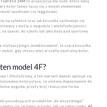
2 Tsdf353 24M
to propozycja dla osób, które lubią
zary kolor łatwo łączy się z innymi elementami
towymi spodniami czy legginsami.
 się na sylwetce oraz jak koszulka zachowuje się
ktowany z myślą o wygodzie i wielofunkcyjności:
”, na spacer, do szkoły lub jako bazę pod sportowy
ga stylizacyjnego „kombinowania”, ta szara koszulka
y wybór, gdy chcesz mieć w szafie neutralny kolor,
ten model 4F?
wą i lifestyle’ową, a ten wariant damski wpisuje się
stonowanej kolorystyce, co ułatwia dopasowanie do
ienna wygoda, prosty krój i klasyczna forma
sób poszukujących produktów „do wszystkiego”
prawdzą się zarówno w ruchu, jak i w odpoczynku.
4F