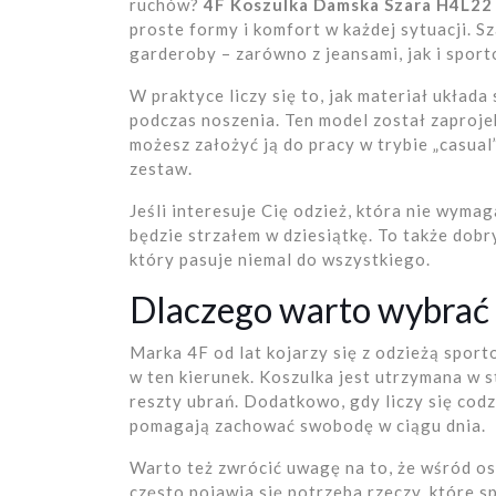
ruchów?
4F Koszulka Damska Szara H4L2
proste formy i komfort w każdej sytuacji. S
garderoby – zarówno z jeansami, jak i spor
W praktyce liczy się to, jak materiał układa
podczas noszenia. Ten model został zaproje
możesz założyć ją do pracy w trybie „casual
zestaw.
Jeśli interesuje Cię odzież, która nie wyma
będzie strzałem w dziesiątkę. To także dobr
który pasuje niemal do wszystkiego.
Dlaczego warto wybrać 
Marka 4F od lat kojarzy się z odzieżą sporto
w ten kierunek. Koszulka jest utrzymana w 
reszty ubrań. Dodatkowo, gdy liczy się codz
pomagają zachować swobodę w ciągu dnia.
Warto też zwrócić uwagę na to, że wśród o
często pojawia się potrzeba rzeczy, które s