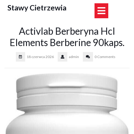
Skip
Stawy Cietrzewia
Open
to
content
Button
Activlab Berberyna Hcl
Elements Berberine 90kaps.
18 czerwca 2026
admin
0 Comments