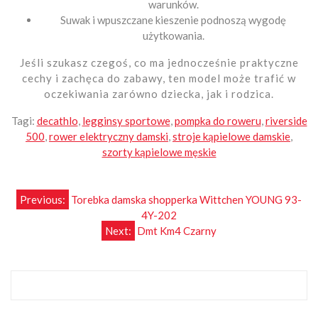
warunków.
Suwak i wpuszczane kieszenie podnoszą wygodę
użytkowania.
Jeśli szukasz czegoś, co ma jednocześnie praktyczne
cechy i zachęca do zabawy, ten model może trafić w
oczekiwania zarówno dziecka, jak i rodzica.
Tagi:
decathlo
,
legginsy sportowe
,
pompka do roweru
,
riverside
500
,
rower elektryczny damski
,
stroje kąpielowe damskie
,
szorty kąpielowe męskie
Nawigacja
Previous:
Torebka damska shopperka Wittchen YOUNG 93-
4Y-202
wpisu
Next:
Dmt Km4 Czarny