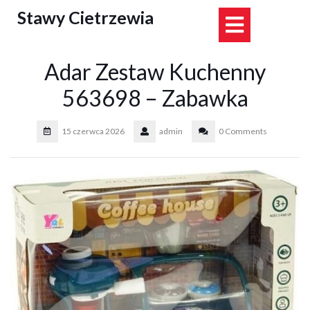
Skip
Stawy Cietrzewia
Open
to
content
Button
Adar Zestaw Kuchenny
563698 – Zabawka
15 czerwca 2026
admin
0 Comments