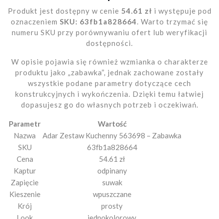
Produkt jest dostępny w cenie
54.61 zł
i występuje pod
oznaczeniem
SKU: 63fb1a828664
. Warto trzymać się
numeru SKU przy porównywaniu ofert lub weryfikacji
dostępności.
W opisie pojawia się również wzmianka o charakterze
produktu jako „zabawka”, jednak zachowane zostały
wszystkie podane parametry dotyczące cech
konstrukcyjnych i wykończenia. Dzięki temu łatwiej
dopasujesz go do własnych potrzeb i oczekiwań.
Parametr
Wartość
Nazwa
Adar Zestaw Kuchenny 563698 – Zabawka
SKU
63fb1a828664
Cena
54.61 zł
Kaptur
odpinany
Zapięcie
suwak
Kieszenie
wpuszczane
Krój
prosty
Look
jednokolorowy