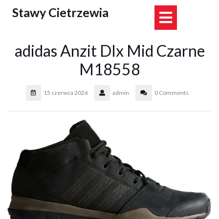
Skip
Stawy Cietrzewia
Open
to
content
Button
adidas Anzit Dlx Mid Czarne
M18558
15 czerwca 2026
admin
0 Comments