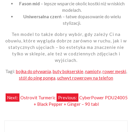
Fason mid
– lepsze wsparcie okolic kostki niż w niskich
modelach.
Uniwersalna czerń
– łatwe dopasowanie do wielu
stylizacji.
Ten model to także dobry wybór, gdy zależy Ci na
obuwiu, które wygląda dobrze zarówno w ruchu, jak i w
statycznych ujęciach – bo estetyka ma znaczenie nie
tylko w sklepie, ale też w codziennych zdjęciach i
wyjściach.
Tagi:
bojka do pływania
,
buty bokserskie
,
namioty
,
rower męski
,
stół do ping ponga
,
uchwyt rowerowy na telefon
Nawigacja
Next:
Ostrovit Turmeric
Previous:
CyberPower PDU24005
+ Black Pepper + Ginger – 90 tabl
wpisu