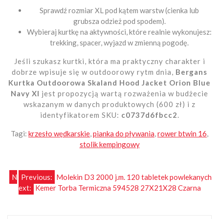
Sprawdź rozmiar XL pod kątem warstw (cienka lub
grubsza odzież pod spodem).
Wybieraj kurtkę na aktywności, które realnie wykonujesz:
trekking, spacer, wyjazd w zmienną pogodę.
Jeśli szukasz kurtki, która ma praktyczny charakter i
dobrze wpisuje się w outdoorowy rytm dnia,
Bergans
Kurtka Outdoorowa Skaland Hood Jacket Orion Blue
Navy Xl
jest propozycją wartą rozważenia w budżecie
wskazanym w danych produktowych (600 zł) i z
identyfikatorem SKU:
c0737d6fbcc2
.
Tagi:
krzesło wędkarskie
,
pianka do pływania
,
rower btwin 16
,
stolik kempingowy
Nawigacja
N
Previous:
Molekin D3 2000 j.m. 120 tabletek powlekanych
ext:
Kemer Torba Termiczna 594528 27X21X28 Czarna
wpisu