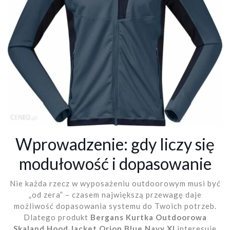
Wprowadzenie: gdy liczy się
modułowość i dopasowanie
Nie każda rzecz w wyposażeniu outdoorowym musi być
„od zera” – czasem największą przewagę daje
możliwość dopasowania systemu do Twoich potrzeb.
Dlatego produkt
Bergans Kurtka Outdoorowa
Skaland Hood Jacket Orion Blue Navy Xl
interesuje