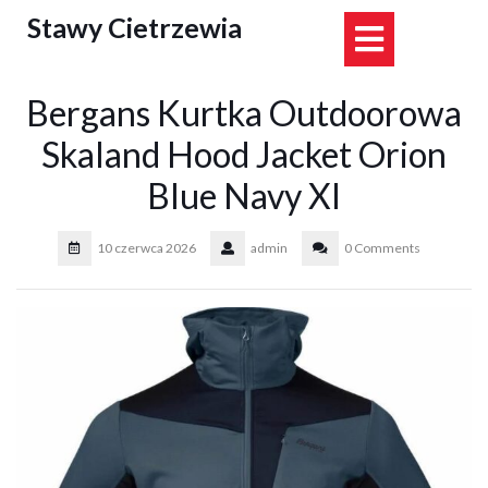
Skip
Stawy Cietrzewia
Open
to
content
Button
Bergans Kurtka Outdoorowa
Skaland Hood Jacket Orion
Blue Navy Xl
10 czerwca 2026
admin
0 Comments