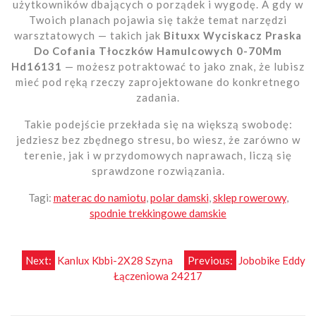
użytkowników dbających o porządek i wygodę. A gdy w
Twoich planach pojawia się także temat narzędzi
warsztatowych — takich jak
Bituxx Wyciskacz Praska
Do Cofania Tłoczków Hamulcowych 0-70Mm
Hd16131
— możesz potraktować to jako znak, że lubisz
mieć pod ręką rzeczy zaprojektowane do konkretnego
zadania.
Takie podejście przekłada się na większą swobodę:
jedziesz bez zbędnego stresu, bo wiesz, że zarówno w
terenie, jak i w przydomowych naprawach, liczą się
sprawdzone rozwiązania.
Tagi:
materac do namiotu
,
polar damski
,
sklep rowerowy
,
spodnie trekkingowe damskie
Nawigacja
Next:
Kanlux Kbbi-2X28 Szyna
Previous:
Jobobike Eddy
Łączeniowa 24217
wpisu