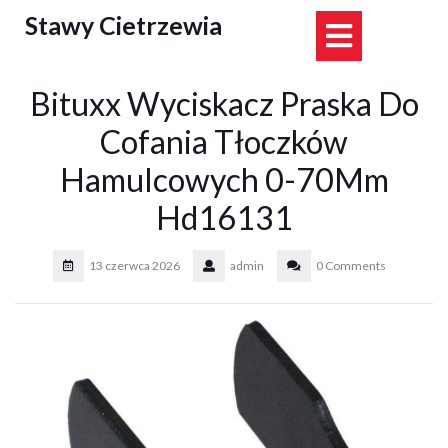
Skip
Stawy Cietrzewia
Open
to
content
Button
Bituxx Wyciskacz Praska Do
Cofania Tłoczków
Hamulcowych 0-70Mm
Hd16131
13 czerwca 2026
admin
0 Comments