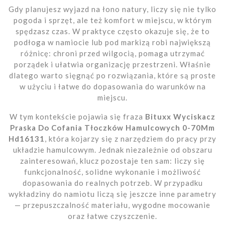
Gdy planujesz wyjazd na łono natury, liczy się nie tylko
pogoda i sprzęt, ale też komfort w miejscu, w którym
spędzasz czas. W praktyce często okazuje się, że to
podłoga w namiocie lub pod markizą robi największą
różnicę: chroni przed wilgocią, pomaga utrzymać
porządek i ułatwia organizację przestrzeni. Właśnie
dlatego warto sięgnąć po rozwiązania, które są proste
w użyciu i łatwe do dopasowania do warunków na
miejscu.
W tym kontekście pojawia się fraza
Bituxx Wyciskacz
Praska Do Cofania Tłoczków Hamulcowych 0-70Mm
Hd16131
, która kojarzy się z narzędziem do pracy przy
układzie hamulcowym. Jednak niezależnie od obszaru
zainteresowań, klucz pozostaje ten sam: liczy się
funkcjonalność, solidne wykonanie i możliwość
dopasowania do realnych potrzeb. W przypadku
wykładziny do namiotu liczą się jeszcze inne parametry
— przepuszczalność materiału, wygodne mocowanie
oraz łatwe czyszczenie.