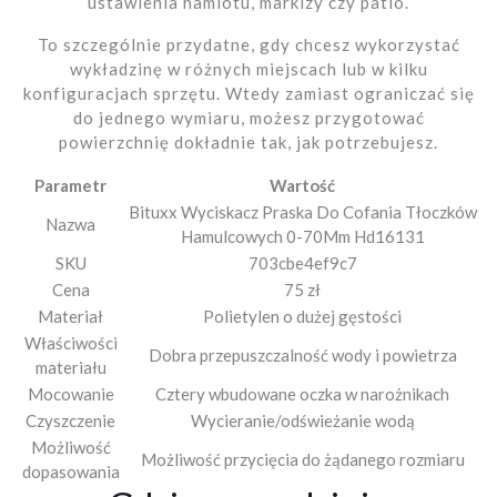
ustawienia namiotu, markizy czy patio.
To szczególnie przydatne, gdy chcesz wykorzystać
wykładzinę w różnych miejscach lub w kilku
konfiguracjach sprzętu. Wtedy zamiast ograniczać się
do jednego wymiaru, możesz przygotować
powierzchnię dokładnie tak, jak potrzebujesz.
Parametr
Wartość
Bituxx Wyciskacz Praska Do Cofania Tłoczków
Nazwa
Hamulcowych 0-70Mm Hd16131
SKU
703cbe4ef9c7
Cena
75 zł
Materiał
Polietylen o dużej gęstości
Właściwości
Dobra przepuszczalność wody i powietrza
materiału
Mocowanie
Cztery wbudowane oczka w narożnikach
Czyszczenie
Wycieranie/odświeżanie wodą
Możliwość
Możliwość przycięcia do żądanego rozmiaru
dopasowania