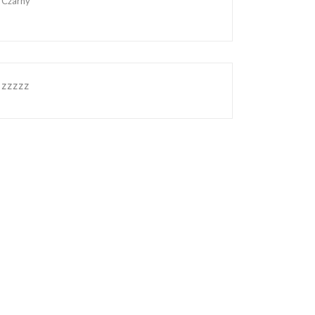
Czarny
zzzzz