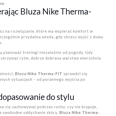
ale
erając Bluza Nike Therma-
asz na rozwiązanie, które ma wspierać komfort w
szczególnie przydatna wtedy, gdy chcesz wyjść z domu
u.
ią planować treningi niezależnie od pogody. Gdy
sz utrzymać rytm, dobrze dobrana warstwa wierzchnia
alności,
Bluza Nike Therma-FIT
sprawdzi się
nnych sytuacjach – od porannego wyjścia po
dopasowanie do stylu
ma się zachowywać podczas ruchu: czy nie krępuje,
wia swobodne oddychanie skóry.
Bluza Nike Therma-