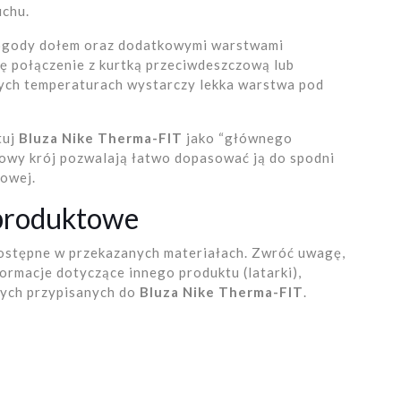
uchu.
pogody dołem oraz dodatkowymi warstwami
ię połączenie z kurtką przeciwdeszczową lub
ych temperaturach wystarczy lekka warstwa pod
tuj
Bluza Nike Therma-FIT
jako “głównego
towy krój pozwalają łatwo dopasować ją do spodni
owej.
 produktowe
dostępne w przekazanych materiałach. Zwróć uwagę,
ormacje dotyczące innego produktu (latarki),
nych przypisanych do
Bluza Nike Therma-FIT
.