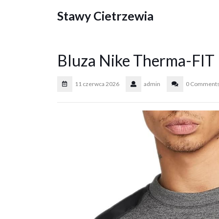
Skip
Stawy Cietrzewia
to
content
Bluza Nike Therma-FIT
11 czerwca 2026
admin
0 Comment