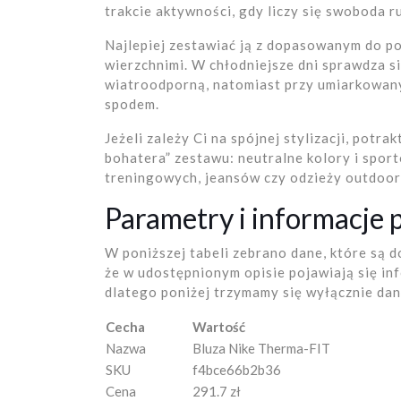
trakcie aktywności, gdy liczy się swoboda r
Najlepiej zestawiać ją z dopasowanym do 
wierzchnimi. W chłodniejsze dni sprawdza s
wiatroodporną, natomiast przy umiarkowan
spodem.
Jeżeli zależy Ci na spójnej stylizacji, potrak
bohatera” zestawu: neutralne kolory i spor
treningowych, jeansów czy odzieży outdoor
Parametry i informacje
W poniższej tabeli zebrano dane, które są 
że w udostępnionym opisie pojawiają się inf
dlatego poniżej trzymamy się wyłącznie da
Cecha
Wartość
Nazwa
Bluza Nike Therma-FIT
SKU
f4bce66b2b36
Cena
291.7 zł