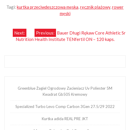
Tagi:
kurtka przeciwdeszczowa męska
,
ręcznik plażowy
,
rower
męski
Nawigacja
Next:
Previous:
Bauer Długi Rękaw Core Athletic Sr
Nutrition Health Institute TENfertil ON – 120 kaps.
wpisu
Greenblue Żagiel Ogrodowy Zacieniacz Uv Poliester 5M
Kwadrat Gb505 Kremowy
Specialized Turbo Levo Comp Carbon 3Gen 27.5/29 2022
Kurtka adida REAL PRE JKT