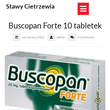
Skip
Stawy Cietrzewia
Open
to
content
Button
Buscopan Forte 10 tabletek
16 czerwca 2026
admin
0 Comments