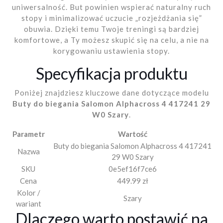
uniwersalność. But powinien wspierać naturalny ruch
stopy i minimalizować uczucie „rozjeżdżania się”
obuwia. Dzięki temu Twoje treningi są bardziej
komfortowe, a Ty możesz skupić się na celu, a nie na
korygowaniu ustawienia stopy.
Specyfikacja produktu
Poniżej znajdziesz kluczowe dane dotyczące modelu
Buty do biegania Salomon Alphacross 4 417241 29
W0 Szary
.
Parametr
Wartość
Buty do biegania Salomon Alphacross 4 417241
Nazwa
29 W0 Szary
SKU
0e5ef16f7ce6
Cena
449.99 zł
Kolor /
Szary
wariant
Dlaczego warto postawić na