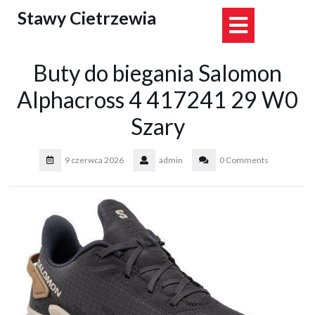
Skip
Stawy Cietrzewia
Open
to
content
Button
Buty do biegania Salomon
Alphacross 4 417241 29 W0
Szary
9 czerwca 2026
admin
0 Comments