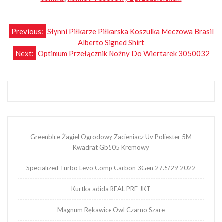
Nawigacja
Previous:
Słynni Piłkarze Piłkarska Koszulka Meczowa Brasil
Alberto Signed Shirt
wpisu
Next:
Optimum Przełącznik Nożny Do Wiertarek 3050032
Greenblue Żagiel Ogrodowy Zacieniacz Uv Poliester 5M
Kwadrat Gb505 Kremowy
Specialized Turbo Levo Comp Carbon 3Gen 27.5/29 2022
Kurtka adida REAL PRE JKT
Magnum Rękawice Owl Czarno Szare