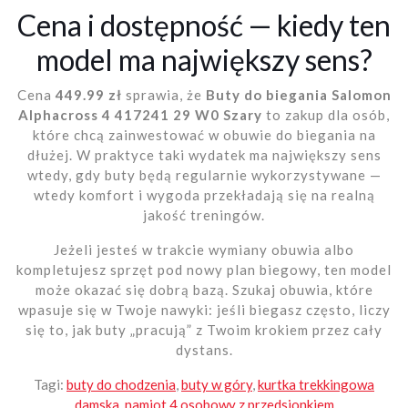
Cena i dostępność — kiedy ten
model ma największy sens?
Cena
449.99 zł
sprawia, że
Buty do biegania Salomon
Alphacross 4 417241 29 W0 Szary
to zakup dla osób,
które chcą zainwestować w obuwie do biegania na
dłużej. W praktyce taki wydatek ma największy sens
wtedy, gdy buty będą regularnie wykorzystywane —
wtedy komfort i wygoda przekładają się na realną
jakość treningów.
Jeżeli jesteś w trakcie wymiany obuwia albo
kompletujesz sprzęt pod nowy plan biegowy, ten model
może okazać się dobrą bazą. Szukaj obuwia, które
wpasuje się w Twoje nawyki: jeśli biegasz często, liczy
się to, jak buty „pracują” z Twoim krokiem przez cały
dystans.
Tagi:
buty do chodzenia
,
buty w góry
,
kurtka trekkingowa
damska
,
namiot 4 osobowy z przedsionkiem