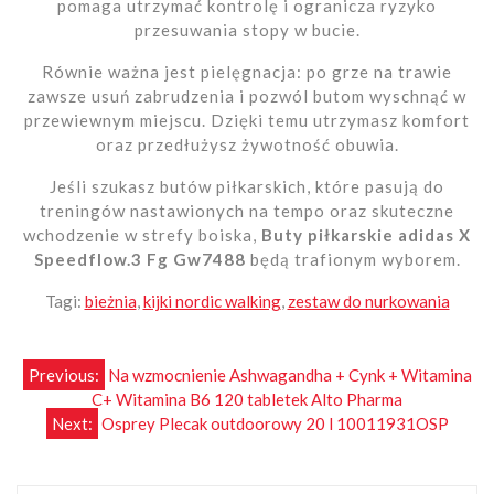
pomaga utrzymać kontrolę i ogranicza ryzyko
przesuwania stopy w bucie.
Równie ważna jest pielęgnacja: po grze na trawie
zawsze usuń zabrudzenia i pozwól butom wyschnąć w
przewiewnym miejscu. Dzięki temu utrzymasz komfort
oraz przedłużysz żywotność obuwia.
Jeśli szukasz butów piłkarskich, które pasują do
treningów nastawionych na tempo oraz skuteczne
wchodzenie w strefy boiska,
Buty piłkarskie adidas X
Speedflow.3 Fg Gw7488
będą trafionym wyborem.
Tagi:
bieżnia
,
kijki nordic walking
,
zestaw do nurkowania
Nawigacja
Previous:
Na wzmocnienie Ashwagandha + Cynk + Witamina
C+ Witamina B6 120 tabletek Alto Pharma
wpisu
Next:
Osprey Plecak outdoorowy 20 l 10011931OSP