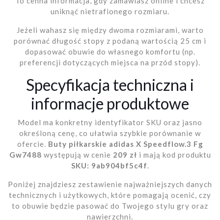
To cenna informacja, gdy zamawiasz online i chcesz
uniknąć nietrafionego rozmiaru.
Jeżeli wahasz się między dwoma rozmiarami, warto
porównać długość stopy z podaną wartością 25 cm i
dopasować obuwie do własnego komfortu (np.
preferencji dotyczących miejsca na przód stopy).
Specyfikacja techniczna i
informacje produktowe
Model ma konkretny identyfikator SKU oraz jasno
określoną cenę, co ułatwia szybkie porównanie w
ofercie.
Buty piłkarskie adidas X Speedflow.3 Fg
Gw7488
występują w cenie
209 zł
i mają kod produktu
SKU: 9ab904bf5c4f
.
Poniżej znajdziesz zestawienie najważniejszych danych
technicznych i użytkowych, które pomagają ocenić, czy
to obuwie będzie pasować do Twojego stylu gry oraz
nawierzchni.