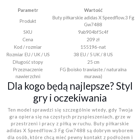
Parametr
Wartość
Buty piłkarskie adidas X Speedflow.3 Fg
Produkt
Gw7488
SKU
9ab904bf5c4f
Cena
209 zł
Kod / rozmiar
155196-nat
Rozmiar EU / UK / US
38 EU / 5 UK / 8 US
Długość stopy
25 cm
Przeznaczenie
FG (boisko trawiaste / naturalna
nawierzchni
murawa)
Dla kogo będą najlepsze? Styl
gry i oczekiwania
Ten model sprawdzi się szczególnie wtedy, gdy Twoja
gra opiera się na częstych przyspieszeniach, grze w
przestrzeni i pracy z piłką w ruchu. Buty piłkarskie
adidas X Speedflow.3 Fg Gw7488 są dobrym wyborem
dla osób, które chcą mieć pewny kontakt z podłożem i