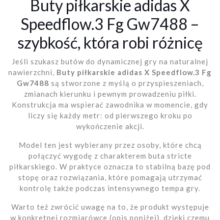
Buty piłkarskie adidas X
Speedflow.3 Fg Gw7488 –
szybkość, która robi różnicę
Jeśli szukasz butów do dynamicznej gry na naturalnej
nawierzchni,
Buty piłkarskie adidas X Speedflow.3 Fg
Gw7488
są stworzone z myślą o przyspieszeniach,
zmianach kierunku i pewnym prowadzeniu piłki.
Konstrukcja ma wspierać zawodnika w momencie, gdy
liczy się każdy metr: od pierwszego kroku po
wykończenie akcji.
Model ten jest wybierany przez osoby, które chcą
połączyć wygodę z charakterem buta stricte
piłkarskiego. W praktyce oznacza to stabilną bazę pod
stopę oraz rozwiązania, które pomagają utrzymać
kontrolę także podczas intensywnego tempa gry.
Warto też zwrócić uwagę na to, że produkt występuje
w konkretnej rozmiarówce (opis poniżej), dzięki czemu