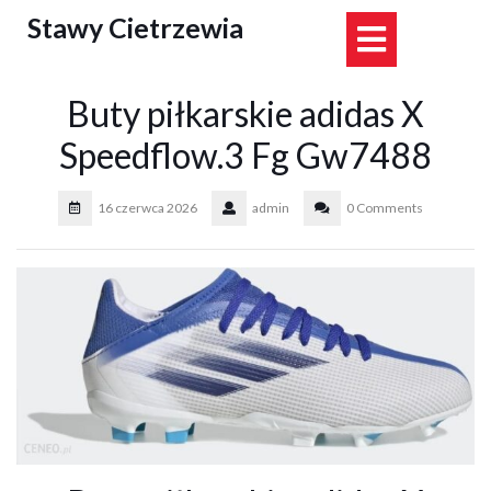
Skip
Stawy Cietrzewia
Open
to
content
Button
Buty piłkarskie adidas X
Speedflow.3 Fg Gw7488
16 czerwca 2026
admin
0 Comments