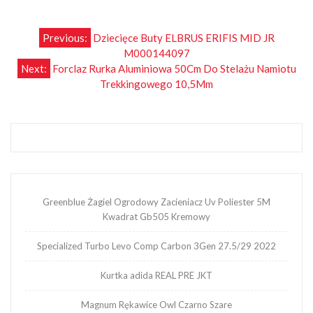
Nawigacja
Previous:
Dziecięce Buty ELBRUS ERIFIS MID JR
M000144097
wpisu
Next:
Forclaz Rurka Aluminiowa 50Cm Do Stelażu Namiotu
Trekkingowego 10,5Mm
Greenblue Żagiel Ogrodowy Zacieniacz Uv Poliester 5M
Kwadrat Gb505 Kremowy
Specialized Turbo Levo Comp Carbon 3Gen 27.5/29 2022
Kurtka adida REAL PRE JKT
Magnum Rękawice Owl Czarno Szare