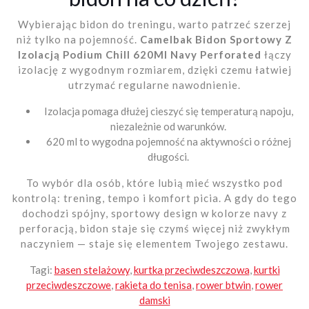
Wybierając bidon do treningu, warto patrzeć szerzej
niż tylko na pojemność.
Camelbak Bidon Sportowy Z
Izolacją Podium Chill 620Ml Navy Perforated
łączy
izolację z wygodnym rozmiarem, dzięki czemu łatwiej
utrzymać regularne nawodnienie.
Izolacja pomaga dłużej cieszyć się temperaturą napoju,
niezależnie od warunków.
620 ml to wygodna pojemność na aktywności o różnej
długości.
To wybór dla osób, które lubią mieć wszystko pod
kontrolą: trening, tempo i komfort picia. A gdy do tego
dochodzi spójny, sportowy design w kolorze navy z
perforacją, bidon staje się czymś więcej niż zwykłym
naczyniem — staje się elementem Twojego zestawu.
Tagi:
basen stelażowy
,
kurtka przeciwdeszczowa
,
kurtki
przeciwdeszczowe
,
rakieta do tenisa
,
rower btwin
,
rower
damski