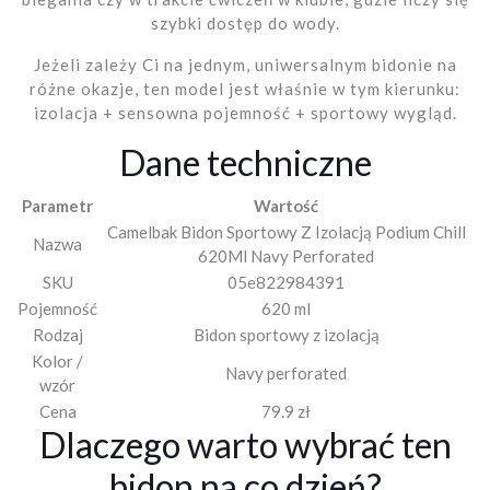
szybki dostęp do wody.
Jeżeli zależy Ci na jednym, uniwersalnym bidonie na
różne okazje, ten model jest właśnie w tym kierunku:
izolacja + sensowna pojemność + sportowy wygląd.
Dane techniczne
Parametr
Wartość
Camelbak Bidon Sportowy Z Izolacją Podium Chill
Nazwa
620Ml Navy Perforated
SKU
05e822984391
Pojemność
620 ml
Rodzaj
Bidon sportowy z izolacją
Kolor /
Navy perforated
wzór
Cena
79.9 zł
Dlaczego warto wybrać ten
bidon na co dzień?