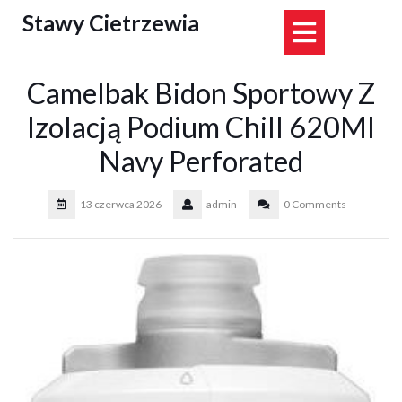
Skip
Stawy Cietrzewia
Open
to
content
Button
Camelbak Bidon Sportowy Z
Izolacją Podium Chill 620Ml
Navy Perforated
13 czerwca 2026
admin
0 Comments