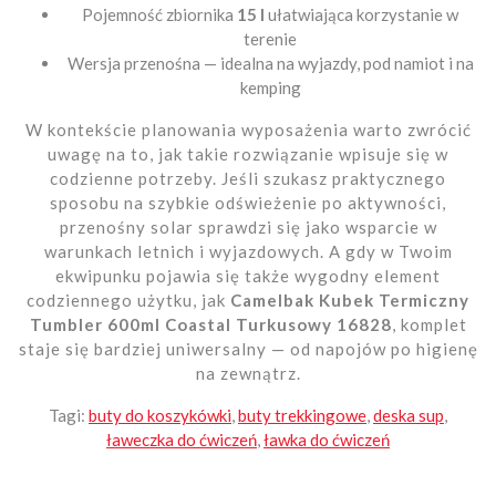
Pojemność zbiornika
15 l
ułatwiająca korzystanie w
terenie
Wersja przenośna — idealna na wyjazdy, pod namiot i na
kemping
W kontekście planowania wyposażenia warto zwrócić
uwagę na to, jak takie rozwiązanie wpisuje się w
codzienne potrzeby. Jeśli szukasz praktycznego
sposobu na szybkie odświeżenie po aktywności,
przenośny solar sprawdzi się jako wsparcie w
warunkach letnich i wyjazdowych. A gdy w Twoim
ekwipunku pojawia się także wygodny element
codziennego użytku, jak
Camelbak Kubek Termiczny
Tumbler 600ml Coastal Turkusowy 16828
, komplet
staje się bardziej uniwersalny — od napojów po higienę
na zewnątrz.
Tagi:
buty do koszykówki
,
buty trekkingowe
,
deska sup
,
ławeczka do ćwiczeń
,
ławka do ćwiczeń