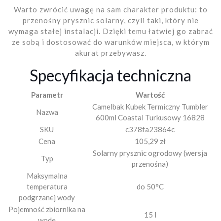
Warto zwrócić uwagę na sam charakter produktu: to
przenośny prysznic solarny, czyli taki, który nie
wymaga stałej instalacji. Dzięki temu łatwiej go zabrać
ze sobą i dostosować do warunków miejsca, w którym
akurat przebywasz.
Specyfikacja techniczna
Parametr
Wartość
Camelbak Kubek Termiczny Tumbler
Nazwa
600ml Coastal Turkusowy 16828
SKU
c378fa23864c
Cena
105,29 zł
Solarny prysznic ogrodowy (wersja
Typ
przenośna)
Maksymalna
temperatura
do 50°C
podgrzanej wody
Pojemność zbiornika na
15 l
wodę