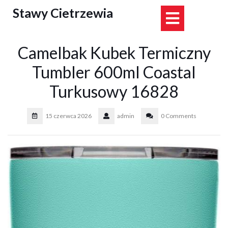
Skip
Stawy Cietrzewia
Open
to
content
Button
Camelbak Kubek Termiczny
Tumbler 600ml Coastal
Turkusowy 16828
15 czerwca 2026
admin
0 Comments