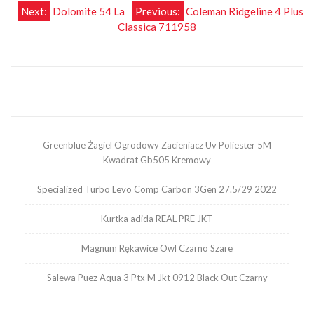
Nawigacja
Next:
Dolomite 54 La
Previous:
Coleman Ridgeline 4 Plus
Classica 711958
wpisu
Greenblue Żagiel Ogrodowy Zacieniacz Uv Poliester 5M
Kwadrat Gb505 Kremowy
Specialized Turbo Levo Comp Carbon 3Gen 27.5/29 2022
Kurtka adida REAL PRE JKT
Magnum Rękawice Owl Czarno Szare
Salewa Puez Aqua 3 Ptx M Jkt 0912 Black Out Czarny