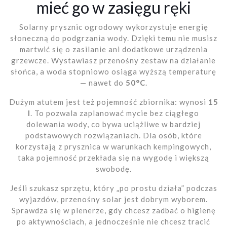
mieć go w zasięgu ręki
Solarny prysznic ogrodowy wykorzystuje energię
słoneczną do podgrzania wody. Dzięki temu nie musisz
martwić się o zasilanie ani dodatkowe urządzenia
grzewcze. Wystawiasz przenośny zestaw na działanie
słońca, a woda stopniowo osiąga wyższą temperaturę
— nawet do
50°C
.
Dużym atutem jest też pojemność zbiornika: wynosi
15
l
. To pozwala zaplanować mycie bez ciągłego
dolewania wody, co bywa uciążliwe w bardziej
podstawowych rozwiązaniach. Dla osób, które
korzystają z prysznica w warunkach kempingowych,
taka pojemność przekłada się na wygodę i większą
swobodę.
Jeśli szukasz sprzętu, który „po prostu działa” podczas
wyjazdów, przenośny solar jest dobrym wyborem.
Sprawdza się w plenerze, gdy chcesz zadbać o higienę
po aktywnościach, a jednocześnie nie chcesz tracić