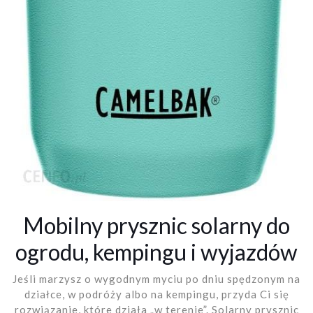
Mobilny prysznic solarny do
ogrodu, kempingu i wyjazdów
Jeśli marzysz o wygodnym myciu po dniu spędzonym na
działce, w podróży albo na kempingu, przyda Ci się
rozwiązanie, które działa „w terenie”. Solarny prysznic