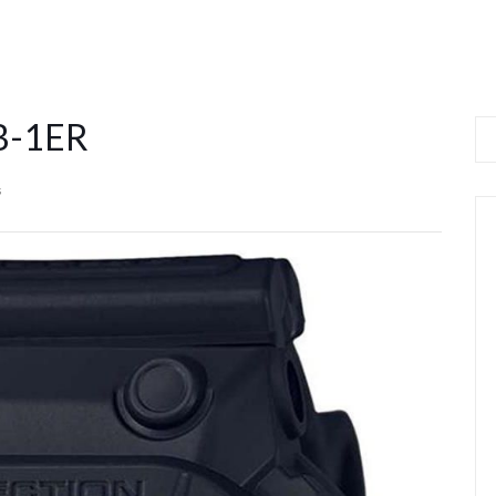
B-1ER
s