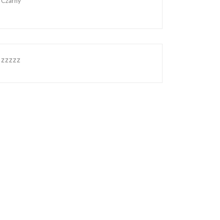
Czarny
zzzzz