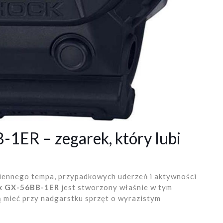
1ER – zegarek, który lubi
odziennego tempa, przypadkowych uderzeń i aktywności
ck GX-56BB-1ER
jest stworzony właśnie w tym
ą mieć przy nadgarstku sprzęt o wyrazistym