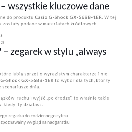
 – wszystkie kluczowe dane
ane do produktu
Casio G-Shock GX-56BB-1ER
. W tej
jak zostały podane w materiałach źródłowych.
a
 zł
? – zegarek w stylu „always
które lubią sprzęt o wyrazistym charakterze i nie
 G-Shock GX-56BB-1ER
to wybór dla tych, którzy
 scenariusze dnia.
zków, ruchu i wyjść „po drodze”, to właśnie takie
, kiedy Ty działasz.
dnego zegarka do codziennego rytmu
 rozpoznawalny wygląd na nadgarstku