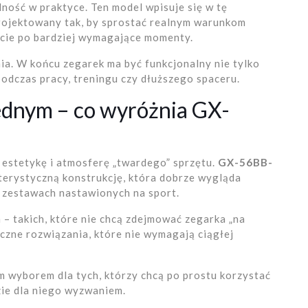
ność w praktyce. Ten model wpisuje się w tę
projektowany tak, by sprostać realnym warunkom
cie po bardziej wymagające momenty.
a. W końcu zegarek ma być funkcjonalny nie tylko
podczas pracy, treningu czy dłuższego spaceru.
jednym – co wyróżnia GX-
 estetykę i atmosferę „twardego” sprzętu.
GX-56BB-
terystyczną konstrukcję, która dobrze wygląda
w zestawach nastawionych na sport.
 – takich, które nie chcą zdejmować zegarka „na
yczne rozwiązania, które nie wymagają ciągłej
m wyborem dla tych, którzy chcą po prostu korzystać
zie dla niego wyzwaniem.