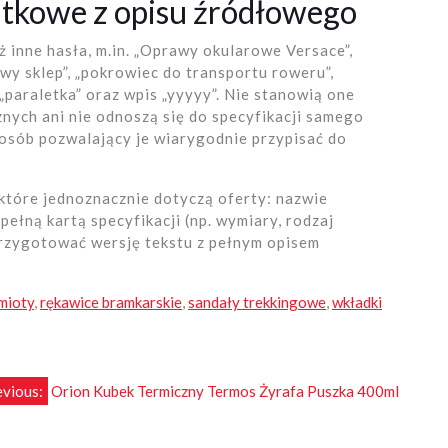
tkowe z opisu źródłowego
 inne hasła, m.in. „Oprawy okularowe Versace”,
owy sklep”, „pokrowiec do transportu roweru”,
 „paraletka” oraz wpis „yyyyy”. Nie stanowią one
nych ani nie odnoszą się do specyfikacji samego
osób pozwalający je wiarygodnie przypisać do
 które jednoznacznie dotyczą oferty: nazwie
pełną kartą specyfikacji (np. wymiary, rodzaj
przygotować wersję tekstu z pełnym opisem
mioty
,
rękawice bramkarskie
,
sandały trekkingowe
,
wkładki
evious:
Orion Kubek Termiczny Termos Żyrafa Puszka 400ml