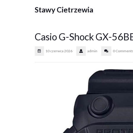
Skip
Stawy Cietrzewia
to
content
Casio G-Shock GX-56B
10 czerwca 2026
admin
0 Comment