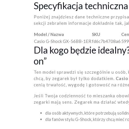
Specyfikacja techniczna
Poniżej znajdziesz dane techniczne przypis
sekcji zebrałem informacje dokładnie tak, 
Model / Nazwa
SKU
Cen
Casio G-Shock GX-56BB-1ER
fd6c7b4708a6
599
Dla kogo będzie idealny
on”
Ten model sprawdzi się szczególnie u osób, 
chcą, by zegarek był tylko dodatkiem.
Casio
cenią trwałość, wygodę i gotowość na różne
Jeśli Twoja codzienność to mieszanka obowią
zegarki mają sens. Zegarek ma działać wtedy
dla osób aktywnych, które potrzebują soli
dla fanów stylu G-Shock, którzy chcą mieć