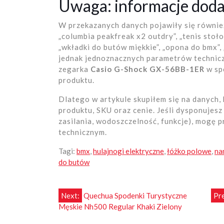
Uwaga: informacje doda
W przekazanych danych pojawiły się również
„columbia peakfreak x2 outdry”, „tenis stoł
„wkładki do butów miękkie”, „opona do bmx”,
jednak jednoznacznych parametrów technicz
zegarka
Casio G-Shock GX-56BB-1ER
w sp
produktu.
Dlatego w artykule skupiłem się na danych,
produktu, SKU oraz cenie. Jeśli dysponujesz 
zasilania, wodoszczelność, funkcje), mogę 
technicznym.
Tagi:
bmx
,
hulajnogi elektryczne
,
łóżko polowe
,
na
do butów
Nawigacja
Next:
Quechua Spodenki Turystyczne
Pr
Męskie Nh500 Regular Khaki Zielony
wpisu