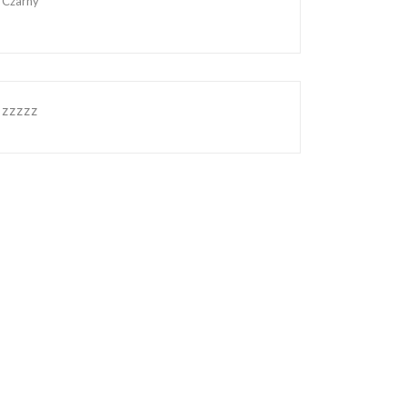
Czarny
zzzzz