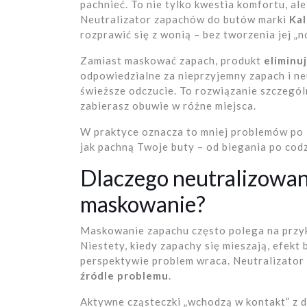
pachnieć. To nie tylko kwestia komfortu, al
Neutralizator zapachów do butów marki
Kal
rozprawić się z wonią – bez tworzenia jej „n
Zamiast maskować zapach, produkt
eliminu
odpowiedzialne za nieprzyjemny zapach i neu
świeższe odczucie. To rozwiązanie szczegól
zabierasz obuwie w różne miejsca.
W praktyce oznacza to mniej problemów po 
jak pachną Twoje buty – od biegania po cod
Dlaczego neutralizowani
maskowanie?
Maskowanie zapachu często polega na przy
Niestety, kiedy zapachy się mieszają, efekt
perspektywie problem wraca. Neutralizator 
źródle problemu
.
Aktywne cząsteczki „wchodzą w kontakt” z dr