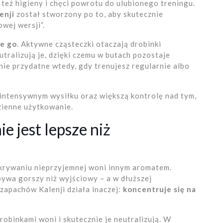
e też higieny i chęci powrotu do ulubionego treningu.
enji
został stworzony po to, aby skutecznie
owej wersji”.
je go
. Aktywne cząsteczki otaczają drobinki
tralizują je, dzięki czemu w butach pozostaje
nie przydatne wtedy, gdy trenujesz regularnie albo
intensywnym wysiłku oraz większą kontrolę nad tym,
zienne użytkowanie.
e jest lepsze niż
krywaniu nieprzyjemnej woni innym aromatem.
 bywa gorszy niż wyjściowy – a w dłuższej
zapachów Kalenji działa inaczej:
koncentruje się na
obinkami woni i skutecznie je neutralizują. W