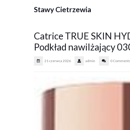
Skip
Stawy Cietrzewia
to
content
Catrice TRUE SKIN 
Podkład nawilżający 0
21 czerwca 2026
admin
0 Comment