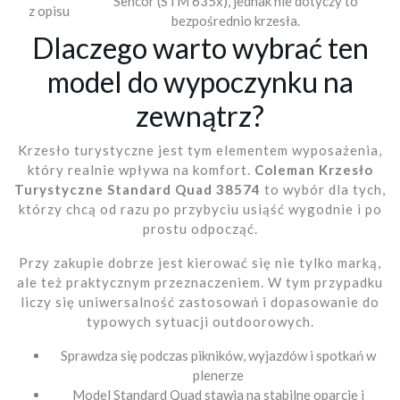
Sencor (STM 635x), jednak nie dotyczy to
z opisu
bezpośrednio krzesła.
Dlaczego warto wybrać ten
model do wypoczynku na
zewnątrz?
Krzesło turystyczne jest tym elementem wyposażenia,
który realnie wpływa na komfort.
Coleman Krzesło
Turystyczne Standard Quad 38574
to wybór dla tych,
którzy chcą od razu po przybyciu usiąść wygodnie i po
prostu odpocząć.
Przy zakupie dobrze jest kierować się nie tylko marką,
ale też praktycznym przeznaczeniem. W tym przypadku
liczy się uniwersalność zastosowań i dopasowanie do
typowych sytuacji outdoorowych.
Sprawdza się podczas pikników, wyjazdów i spotkań w
plenerze
Model Standard Quad stawia na stabilne oparcie i