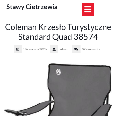
Skip
Stawy Cietrzewia
Open
to
content
Button
Coleman Krzesło Turystyczne
Standard Quad 38574
18 czerwca 2026
admin
0 Comments