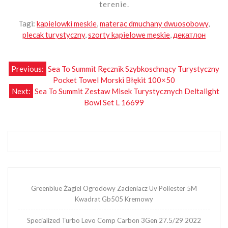
terenie.
Tagi:
kapielowki meskie
,
materac dmuchany dwuosobowy
,
plecak turystyczny
,
szorty kąpielowe męskie
,
декатлон
Nawigacja
Previous:
Sea To Summit Ręcznik Szybkoschnący Turystyczny
Pocket Towel Morski Błękit 100×50
wpisu
Next:
Sea To Summit Zestaw Misek Turystycznych Deltalight
Bowl Set L 16699
Greenblue Żagiel Ogrodowy Zacieniacz Uv Poliester 5M
Kwadrat Gb505 Kremowy
Specialized Turbo Levo Comp Carbon 3Gen 27.5/29 2022