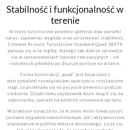
Stabilność i funkcjonalność w
terenie
Krzesło turystyczne powinno spełniać dwa warunki
naraz: zapewniać wygodę oraz utrzymywać stabilność.
Coleman Krzesło Turystyczne Standard Quad 38574
wpisuje się w tę logikę, dlatego tak dobrze sprawdza
się w zastosowaniach typowo rekreacyjnych – od
rodzinnych pikników po dłuższe postoje na działce.
Forma konstrukcji „quad” jest kojarzona z
wytrzymałymi rozwiązaniami opartymi o rozstawione
nogi, co przekłada się na poczucie pewności podczas
siedzenia. Dzięki temu użytkownik może skupić się na
odpoczynku, zamiast na kontroli ustawienia sprzętu.
W praktyce oznacza to, że krzesło może towarzyszyć
zarówno wypadom samochodowym, jak i aktywnościom
planowanym w pobliżu miejsca docelowego. Liczy się
łatwość używania i to, że sprzęt nie wymaga