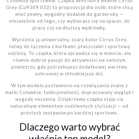
Columbia Sportswear Czapka Whirlibird Beanie Cirrus
Grey (Cu9309 032) to propozycja dla osób, które chcą
mieć pewny, wygodny dodatek do garderoby —
niezależnie od tego, czy wybierasz się na spacer, do
pracy czy na dłuższą wędrówkę.
Wyróżnia ją uniwersalny, szary kolor Cirrus Grey,
łatwy do łączenia z kurtkami, płaszczami i sportową
odzieżą. To czapka, która sprawdza się w mieście, ale
równie dobrze pasuje do aktywności na świeżym
powietrzu, gdy potrzebujesz dodatkowej warstwy
ochronnej w chłodniejsze dni.
W tym modelu postawiono na rozwiązania znane z
marki Columbia: funkcjonalność, dopracowany wygląd i
wygodę noszenia. Dzięki temu czapka staje się
naturalnym elementem codziennych stylizacji — od
prostych zestawów po bardziej sportowe.
Dlaczego warto wybrać
właśnie ten model?