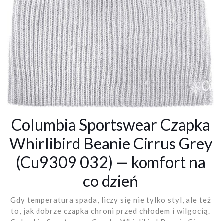
Columbia Sportswear Czapka
Whirlibird Beanie Cirrus Grey
(Cu9309 032) — komfort na
co dzień
Gdy temperatura spada, liczy się nie tylko styl, ale też
to, jak dobrze czapka chroni przed chłodem i wilgocią.