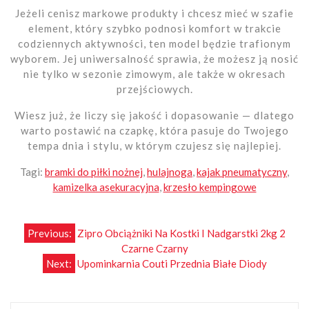
Jeżeli cenisz markowe produkty i chcesz mieć w szafie
element, który szybko podnosi komfort w trakcie
codziennych aktywności, ten model będzie trafionym
wyborem. Jej uniwersalność sprawia, że możesz ją nosić
nie tylko w sezonie zimowym, ale także w okresach
przejściowych.
Wiesz już, że liczy się jakość i dopasowanie — dlatego
warto postawić na czapkę, która pasuje do Twojego
tempa dnia i stylu, w którym czujesz się najlepiej.
Tagi:
bramki do piłki nożnej
,
hulajnoga
,
kajak pneumatyczny
,
kamizelka asekuracyjna
,
krzesło kempingowe
Nawigacja
Previous:
Zipro Obciążniki Na Kostki I Nadgarstki 2kg 2
Czarne Czarny
wpisu
Next:
Upominkarnia Couti Przednia Białe Diody