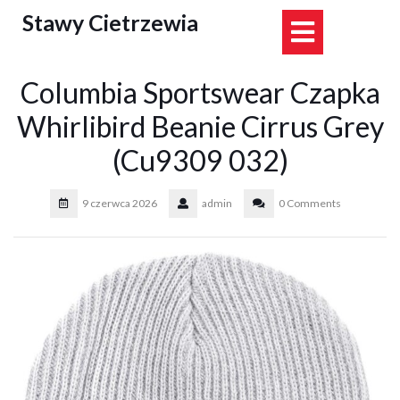
Skip
Stawy Cietrzewia
Open
to
content
Button
Columbia Sportswear Czapka
Whirlibird Beanie Cirrus Grey
(Cu9309 032)
9 czerwca 2026
admin
0 Comments