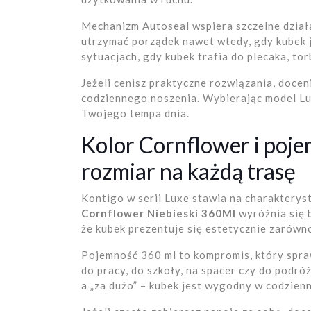
Mechanizm Autoseal wspiera szczelne działa
utrzymać porządek nawet wtedy, gdy kubek j
sytuacjach, gdy kubek trafia do plecaka, to
Jeżeli cenisz praktyczne rozwiązania, docen
codziennego noszenia. Wybierając model Lu
Twojego tempa dnia.
Kolor Cornflower i poje
rozmiar na każdą trasę
Kontigo w serii Luxe stawia na charaktery
Cornflower Niebieski 360Ml
wyróżnia się 
że kubek prezentuje się estetycznie zarówno
Pojemność 360 ml to kompromis, który spraw
do pracy, do szkoły, na spacer czy do podró
a „za dużo” – kubek jest wygodny w codzien