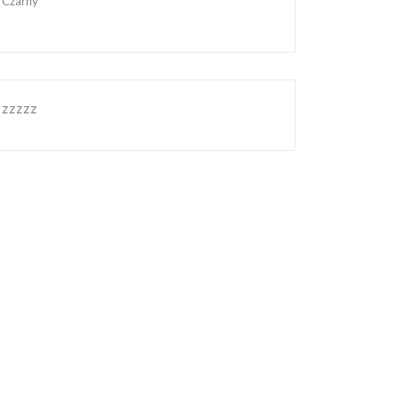
Czarny
zzzzz