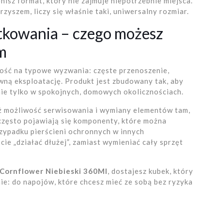
nisz format, który nie zajmuje niepotrzebnie miejsca.
yszem, liczy się właśnie taki, uniwersalny rozmiar.
tkowania – czego możesz
m
ość na typowe wyzwania: częste przenoszenie,
wną eksploatację. Produkt jest zbudowany tak, aby
 nie tylko w spokojnych, domowych okolicznościach.
eż możliwość serwisowania i wymiany elementów tam,
często pojawiają się komponenty, które można
rzypadku pierścieni ochronnych w innych
ie „działać dłużej”, zamiast wymieniać cały sprzęt
Cornflower Niebieski 360Ml
, dostajesz kubek, który
e: do napojów, które chcesz mieć ze sobą bez ryzyka