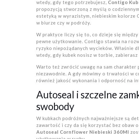
wtedy, gdy tego potrzebujesz,
Contigo Kub
propozycją stworzoną z myślą o codziennym 
estetyką w wyrazistym, niebieskim kolorze 
w biurze czy w podróży.
W praktyce liczy się to, co dzieje się międz
pewne użytkowanie. Contigo stawia na rozwi
ryzyko niepożądanych wycieków. Właśnie dl
wtedy, gdy kubek nosisz w torbie, zabierasz
Warto też zwrócić uwagę na sam charakter p
niezawodnie. A gdy mówimy o trwałości w cod
również jakość wykonania i odporność na i
Autoseal i szczelne zamk
swobody
W kubkach podróżnych najważniejsze są deta
zawartość i czy da się korzystać bez obaw o
Autoseal Cornflower Niebieski 360Ml
zos
użytkowania w ruchu.