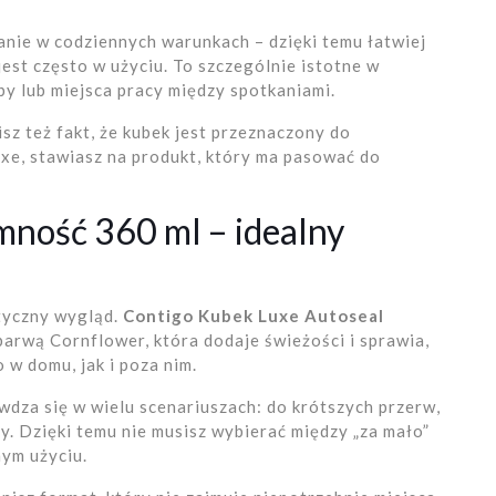
nie w codziennych warunkach – dzięki temu łatwiej
est często w użyciu. To szczególnie istotne w
rby lub miejsca pracy między spotkaniami.
isz też fakt, że kubek jest przeznaczony do
xe, stawiasz na produkt, który ma pasować do
mność 360 ml – idealny
styczny wygląd.
Contigo Kubek Luxe Autoseal
barwą Cornflower, która dodaje świeżości i sprawia,
 w domu, jak i poza nim.
dza się w wielu scenariuszach: do krótszych przerw,
ży. Dzięki temu nie musisz wybierać między „za mało”
nym użyciu.