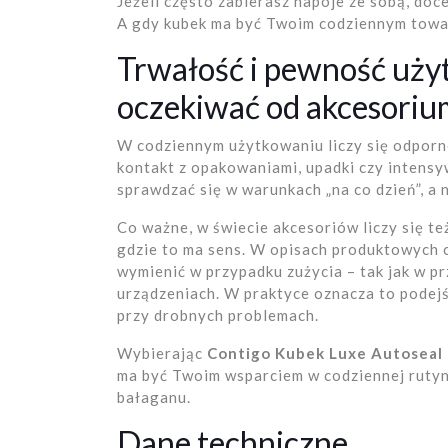
Jeżeli często zabierasz napoje ze sobą, doce
A gdy kubek ma być Twoim codziennym towarz
Trwałość i pewność uży
oczekiwać od akcesoriu
W codziennym użytkowaniu liczy się odporn
kontakt z opakowaniami, upadki czy intensy
sprawdzać się w warunkach „na co dzień”, a
Co ważne, w świecie akcesoriów liczy się t
gdzie to ma sens. W opisach produktowych 
wymienić w przypadku zużycia – tak jak w p
urządzeniach. W praktyce oznacza to podejśc
przy drobnych problemach.
Wybierając
Contigo Kubek Luxe Autoseal 
ma być Twoim wsparciem w codziennej rutyni
bałaganu.
Dane techniczne