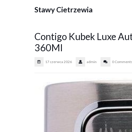
Skip
Stawy Cietrzewia
to
content
Contigo Kubek Luxe Aut
360Ml
17 czerwca 2026
admin
0 Comment