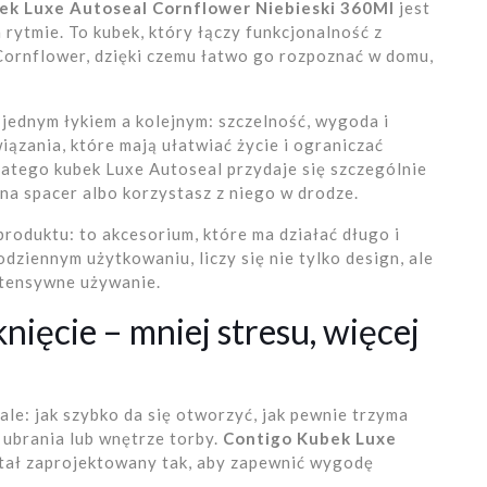
ek Luxe Autoseal Cornflower Niebieski 360Ml
jest
rytmie. To kubek, który łączy funkcjonalność z
Cornflower, dzięki czemu łatwo go rozpoznać w domu,
y jednym łykiem a kolejnym: szczelność, wygoda i
ązania, które mają ułatwiać życie i ograniczać
atego kubek Luxe Autoseal przydaje się szczególnie
 na spacer albo korzystasz z niego w drodze.
roduktu: to akcesorium, które ma działać długo i
ziennym użytkowaniu, liczy się nie tylko design, ale
ntensywne używanie.
nięcie – mniej stresu, więcej
le: jak szybko da się otworzyć, jak pewnie trzyma
 ubrania lub wnętrze torby.
Contigo Kubek Luxe
tał zaprojektowany tak, aby zapewnić wygodę