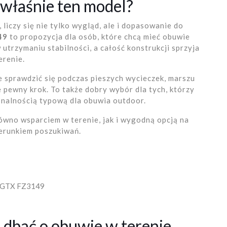
właśnie ten model?
liczy się nie tylko wygląd, ale i dopasowanie do
49
to propozycja dla osób, które chcą mieć obuwie
rzymaniu stabilności, a całość konstrukcji sprzyja
erenie.
 sprawdzić się podczas pieszych wycieczek, marszu
ę pewny krok. To także dobry wybór dla tych, którzy
onalnością typową dla obuwia outdoor.
równo wsparciem w terenie, jak i wygodną opcją na
ierunkiem poszukiwań.
 GTX FZ3149
 dbać o obuwie w terenie