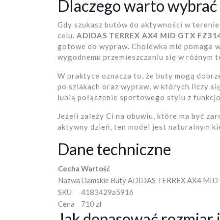
Dlaczego warto wybrać 
Gdy szukasz butów do aktywności w terenie, 
celu.
ADIDAS TERREX AX4 MID GTX FZ31
gotowe do wypraw. Cholewka mid pomaga w ut
wygodnemu przemieszczaniu się w różnym t
W praktyce oznacza to, że buty mogą dobrze
po szlakach oraz wypraw, w których liczy si
lubią połączenie sportowego stylu z funkcj
Jeżeli zależy Ci na obuwiu, które ma być za
aktywny dzień, ten model jest naturalnym k
Dane techniczne
Cecha
Wartość
Nazwa
Damskie Buty ADIDAS TERREX AX4 MID
SKU
4183429a5916
Cena
710 zł
Jak dopasować rozmiar i