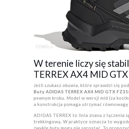
W terenie liczy się sta
TERREX AX4 MID GTX
Jeśli szukasz obuwia, które sprawdzi się p
Buty ADIDAS TERREX AX4 MID GTX FZ31
pewnym kroku. Model w wersji mid (za kostk
a konstrukcja pomaga utrzymać równowagę
ADIDAS TERREX to linia znana z łączenia s
trekkingową. W praktyce oznacza to wygod
zwykłe buty mogą nie sprostać. To propozyc