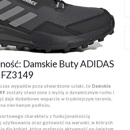
bilność: Damskie Buty ADIDAS
 FZ3149
odczas wypadów poza utwardzone szlaki, to
Damskie
49
zostały stworzone z myślą o dynamicznym ruchu i
ę) daje dodatkowe wsparcie w trudniejszym terenie,
 na nierównym podłożu.
portowego charakteru z funkcjonalnością
ę użytkowania oraz gotowość na warunki, w których
ja dla kobiet, które preferują aktywność na świeżym