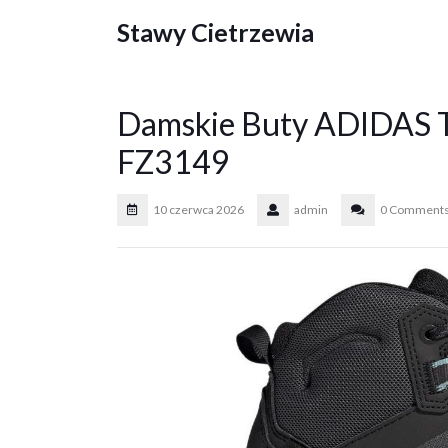
Skip
Stawy Cietrzewia
to
content
Damskie Buty ADIDAS
FZ3149
10 czerwca 2026
admin
0 Comment