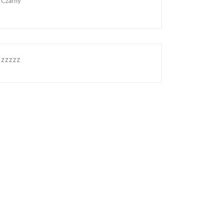
Czarny
zzzzz