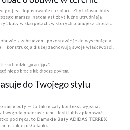
ego jest dopasowanie rozmiaru. Zbyt ciasne buty
zego marszu, natomiast zbyt luźne utrudniają
zyć buty w skarpetach, w których planujesz chodzić
 obuwie z zabrudzeń i pozostawić je do wyschnięcia
ł i konstrukcja dłużej zachowują swoje właściwości,
.
lekko bardziej „pracująca”.
gólnie po błocie lub drodze z pyłem.
asuje do Twojego stylu
o same buty — to także cały kontekst wyjścia:
 i wygoda podczas ruchu. Jeśli lubisz planować
stko pod ręką, to
Damskie Buty ADIDAS TERREX
ment takiej układanki.