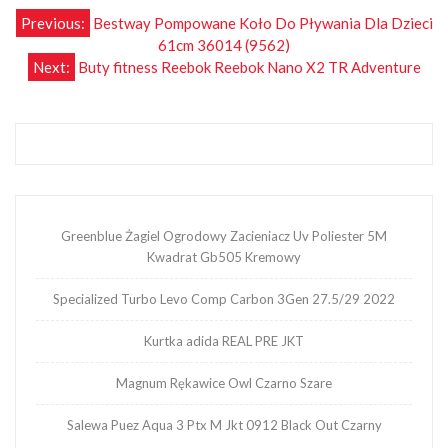
Nawigacja
Previous:
Bestway Pompowane Koło Do Pływania Dla Dzieci
61cm 36014 (9562)
wpisu
Next:
Buty fitness Reebok Reebok Nano X2 TR Adventure
Greenblue Żagiel Ogrodowy Zacieniacz Uv Poliester 5M
Kwadrat Gb505 Kremowy
Specialized Turbo Levo Comp Carbon 3Gen 27.5/29 2022
Kurtka adida REAL PRE JKT
Magnum Rękawice Owl Czarno Szare
Salewa Puez Aqua 3 Ptx M Jkt 0912 Black Out Czarny