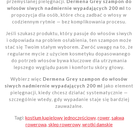
przemyślanej pielęgnacji.
Dermena Grey szampon do
włosów siwych nadmiernie wypadających 200 ml
to
propozycja dla osób, które chcą zadbać o włosy w
codziennym rytmie — bez komplikowania procesu.
Jeśli szukasz produktu, który pasuje do włosów siwych
i odpowiada na problem osłabienia, ten szampon może
stać się Twoim stałym wyborem. Zwróć uwagę na to, że
regularne mycie z użyciem kosmetyku dopasowanego
do potrzeb włosów bywa kluczowe dla utrzymania
lepszego wyglądu pasm i komfortu skóry głowy.
Wybierz więc
Dermena Grey szampon do włosów
siwych nadmiernie wypadających 200 ml
jako element
pielęgnacji, kiedy chcesz działać systematycznie —
szczególnie wtedy, gdy wypadanie staje się bardziej
zauważalne.
Tagi:
kostium kąpielowy jednoczęściowy
,
rower
,
sakwa
rowerowa
,
sklep rowerowy
,
wrotki damskie