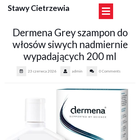
Skip
Stawy Cietrzewia
Open
to
content
Button
Dermena Grey szampon do
włosów siwych nadmiernie
wypadających 200 ml
23 czerwca 2026
admin
0 Comments