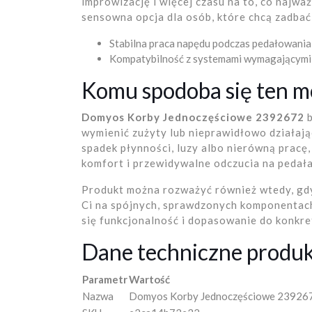
improwizację i więcej czasu na to, co najważ
sensowna opcja dla osób, które chcą zadbać
Stabilna praca napędu podczas pedałowania
Kompatybilność z systemami wymagającymi
Komu spodoba się ten m
Domyos Korby Jednoczęściowe 2392672
b
wymienić zużyty lub nieprawidłowo działają
spadek płynności, luzy albo nierówną pracę
komfort i przewidywalne odczucia na pedała
Produkt można rozważyć również wtedy, gd
Ci na spójnych, sprawdzonych komponentac
się funkcjonalność i dopasowanie do konkre
Dane techniczne produ
Parametr
Wartość
Nazwa
Domyos Korby Jednoczęściowe 23926