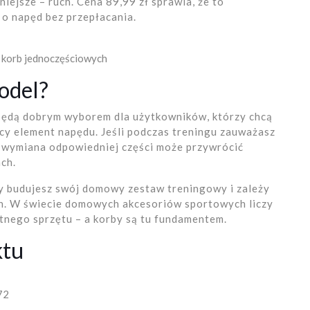
niejsze – ruch. Cena 89,99 zł sprawia, że to
 o napęd bez przepłacania.
 korb jednoczęściowych
odel?
ędą dobrym wyborem dla użytkowników, którzy chcą
cy element napędu. Jeśli podczas treningu zauważasz
, wymiana odpowiedniej części może przywrócić
ch.
y budujesz swój domowy zestaw treningowy i zależy
h. W świecie domowych akcesoriów sportowych liczy
tnego sprzętu – a korby są tu fundamentem.
ktu
72