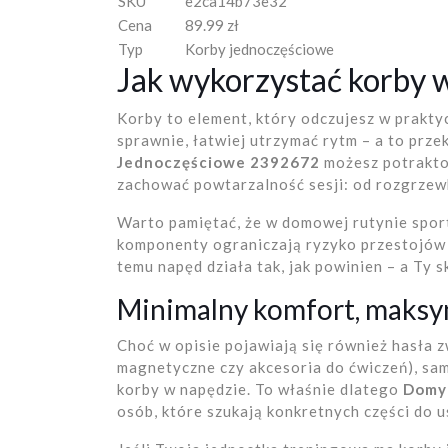
SKU
e2ca14b73e32
Cena
89.99 zł
Typ
Korby jednoczęściowe
Jak wykorzystać korby 
Korby to element, który odczujesz w prakty
sprawnie, łatwiej utrzymać rytm – a to prze
Jednoczęściowe 2392672
możesz potraktow
zachować powtarzalność sesji: od rozgrzewk
Warto pamiętać, że w domowej rutynie spor
komponenty ograniczają ryzyko przestojów i
temu napęd działa tak, jak powinien – a Ty sk
Minimalny komfort, maksy
Choć w opisie pojawiają się również hasła z
magnetyczne czy akcesoria do ćwiczeń), sam
korby w napędzie. To właśnie dlatego
Domy
osób, które szukają konkretnych części do 