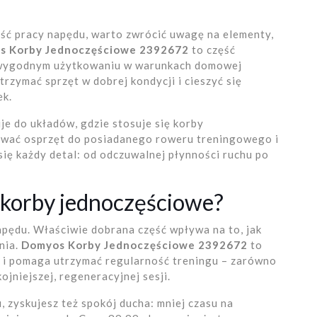
ość pracy napędu, warto zwrócić uwagę na elementy,
s Korby Jednoczęściowe 2392672
to część
 i wygodnym użytkowaniu w warunkach domowej
trzymać sprzęt w dobrej kondycji i cieszyć się
ek.
 do układów, gdzie stosuje się korby
ować osprzęt do posiadanego roweru treningowego i
się każdy detal: od odczuwalnej płynności ruchu po
 korby jednoczęściowe?
pędu. Właściwie dobrana część wpływa na to, jak
nia.
Domyos Korby Jednoczęściowe 2392672
to
u i pomaga utrzymać regularność treningu – zarówno
ojniejszej, regeneracyjnej sesji.
zyskujesz też spokój ducha: mniej czasu na