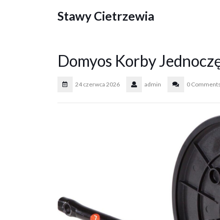
Skip
Stawy Cietrzewia
to
content
Domyos Korby Jednocz
24 czerwca 2026
admin
0 Comment