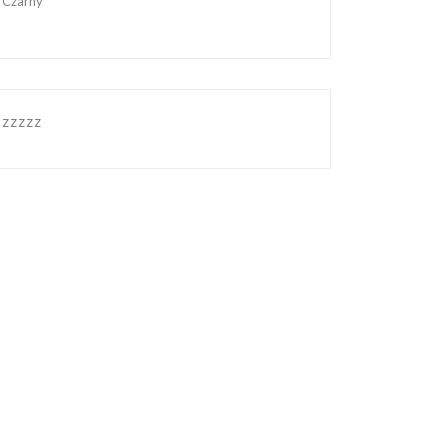
Czarny
zzzzz