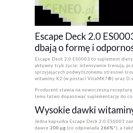
Escape Deck 2.0 ES0003 
dbają o formę i odporno
Escape Deck 2.0 ES0003 to suplement diety
aktywny tryb życia: intensywnie trenują, pr
sprzyjających podwyższonemu stresowi śro
witaminy K2 (w postaci VitaMK7®) oraz D w 
Producent stawia na nowoczesną recepturę 
temu łatwo dopasować suplementację do cod
Wysokie dawki witaminy
Jedna kapsułka Escape Deck 2.0 ES0003 za
dawce
200 µg
(co odpowiada
266%*
), a tak