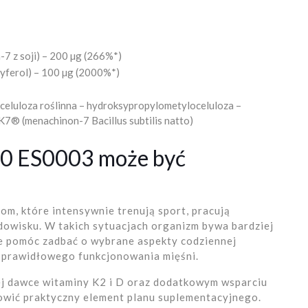
 z soji) – 200 µg (266%*)
cyferol) – 100 µg (2000%*)
(celuloza roślinna – hydroksypropylometyloceluloza –
K7® (menachinon-7 Bacillus subtilis natto)
.0 ES0003 może być
m, które intensywnie trenują sport, pracują
dowisku. W takich sytuacjach organizm bywa bardziej
e pomóc zadbać o wybrane aspekty codziennej
 i prawidłowego funkcjonowania mięśni.
nej dawce witaminy K2 i D oraz dodatkowym wsparciu
nowić praktyczny element planu suplementacyjnego.