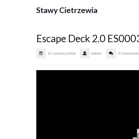
Skip
Stawy Cietrzewia
to
content
Escape Deck 2.0 ES000
12 czerwca 2026
admin
0 Comment