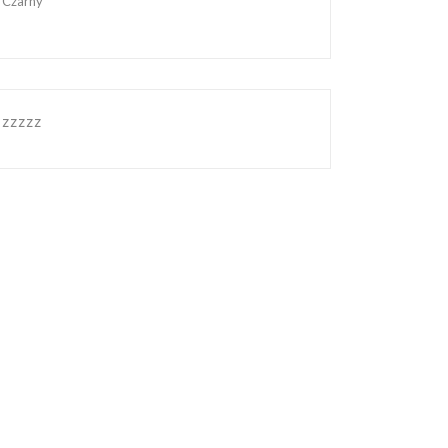
Czarny
zzzzz