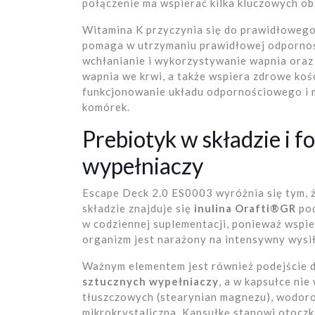
połączenie ma wspierać kilka kluczowych o
Witamina K przyczynia się do prawidłowego 
pomaga w utrzymaniu prawidłowej odpornośc
wchłanianie i wykorzystywanie wapnia ora
wapnia we krwi, a także wspiera zdrowe koś
funkcjonowanie układu odpornościowego i mi
komórek.
Prebiotyk w składzie i 
wypełniaczy
Escape Deck 2.0 ES0003 wyróżnia się tym, 
składzie znajduje się
inulina Orafti®GR
poc
w codziennej suplementacji, ponieważ wspie
organizm jest narażony na intensywny wysiłe
Ważnym elementem jest również podejście d
sztucznych wypełniaczy
, a w kapsułce ni
tłuszczowych (stearynian magnezu), wodoro
mikrokrystaliczna. Kapsułkę stanowi otoczk