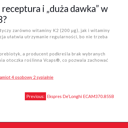
receptura i „duża dawka” w
3?
yczy zarówno witaminy K2 (200 µg), jak i witaminy
cja ułatwia utrzymanie regularności, bo nie trzeba
rebiotyk, a producent podkreśla brak wybranych
łnia otoczka roślinna Vcaps®, co pozwala zachować
amiot 4 osobowy 2 sypialnie
Previous:
Ekspres De’Longhi ECAM370.85SB