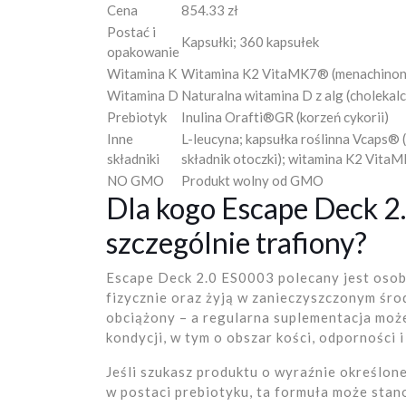
Cena
854.33 zł
Postać i
Kapsułki; 360 kapsułek
opakowanie
Witamina K
Witamina K2 VitaMK7® (menachinon-7
Witamina D
Naturalna witamina D z alg (cholekal
Prebiotyk
Inulina Orafti®GR (korzeń cykorii)
Inne
L-leucyna; kapsułka roślinna Vcaps® 
składniki
składnik otoczki); witamina K2 VitaM
NO GMO
Produkt wolny od GMO
Dla kogo Escape Deck 2
szczególnie trafiony?
Escape Deck 2.0 ES0003 polecany jest osobo
fizycznie oraz żyją w zanieczyszczonym śro
obciążony – a regularna suplementacja moż
kondycji, w tym o obszar kości, odporności
Jeśli szukasz produktu o wyraźnie określo
w postaci prebiotyku, ta formuła może sta