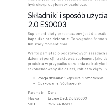
hydroksypropylometylocelulozę.
Składniki i sposób użyci
2.0 ES0003
Suplement diety przeznaczony jest dla osób
kapsułka raz dziennie
. To wygodna forma s
lub stały moment dnia.
Warto pamiętać o podstawowych zasadach s
dziennej porcji, traktować suplement jako do
produktu w przypadku uczulenia na którykol
rekomendowany dla dzieci, kobiet w ciąży i w
Porcja dzienna:
1 kapsułka, 1 raz dziennie
Opakowanie:
360 kapsułek
Parametr
Dane
Nazwa
Escape Deck 2.0 ES0003
SKU
9626743fea17