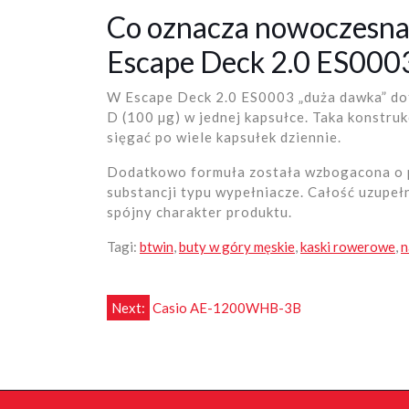
Co oznacza nowoczesna 
Escape Deck 2.0 ES000
W Escape Deck 2.0 ES0003 „duża dawka” dot
D (100 µg) w jednej kapsułce. Taka konstruk
sięgać po wiele kapsułek dziennie.
Dodatkowo formuła została wzbogacona o p
substancji typu wypełniacze. Całość uzupe
spójny charakter produktu.
Tagi:
btwin
,
buty w góry męskie
,
kaski rowerowe
,
n
Nawigacja
Next:
Casio AE-1200WHB-3B
wpisu