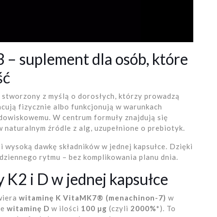
– suplement dla osób, które
ść
 stworzony z myślą o dorosłych, którzy prowadzą
acują fizycznie albo funkcjonują w warunkach
dowiskowemu. W centrum formuły znajdują się
naturalnym źródle z alg, uzupełnione o prebiotyk.
i wysoką dawkę składników w jednej kapsułce. Dzięki
ziennego rytmu – bez komplikowania planu dnia.
 K2 i D w jednej kapsułce
wiera
witaminę K VitaMK7® (menachinon-7)
w
że
witaminę D
w ilości
100 µg
(czyli
2000%*
). To