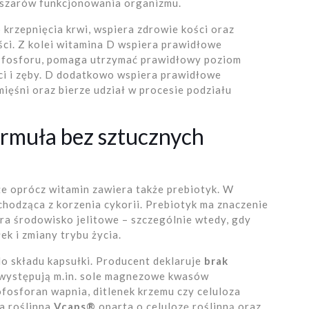
bszarów funkcjonowania organizmu.
krzepnięcia krwi, wspiera zdrowie kości oraz
i. Z kolei witamina D wspiera prawidłowe
z fosforu, pomaga utrzymać prawidłowy poziom
ci i zęby. D dodatkowo wspiera prawidłowe
ęśni oraz bierze udział w procesie podziału
formuła bez sztucznych
że oprócz witamin zawiera także prebiotyk. W
hodząca z korzenia cykorii. Prebiotyk ma znaczenie
ra środowisko jelitowe – szczególnie wtedy, gdy
k i zmiany trybu życia.
o składu kapsułki. Producent deklaruje
brak
e występują m.in. sole magnezowe kwasów
fosforan wapnia, ditlenek krzemu czy celuloza
a roślinna
Vcaps®
oparta o celulozę roślinną oraz