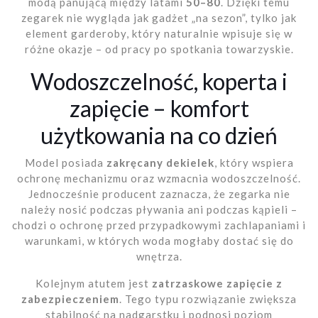
modą panującą między latami
50–80
. Dzięki temu
zegarek nie wygląda jak gadżet „na sezon”, tylko jak
element garderoby, który naturalnie wpisuje się w
różne okazje – od pracy po spotkania towarzyskie.
Wodoszczelność, koperta i
zapięcie – komfort
użytkowania na co dzień
Model posiada
zakręcany dekielek
, który wspiera
ochronę mechanizmu oraz wzmacnia wodoszczelność.
Jednocześnie producent zaznacza, że zegarka nie
należy nosić podczas pływania ani podczas kąpieli –
chodzi o ochronę przed przypadkowymi zachlapaniami i
warunkami, w których woda mogłaby dostać się do
wnętrza.
Kolejnym atutem jest
zatrzaskowe zapięcie z
zabezpieczeniem
. Tego typu rozwiązanie zwiększa
stabilność na nadgarstku i podnosi poziom