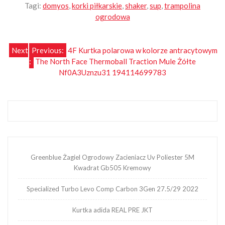
Tagi:
domyos
,
korki piłkarskie
,
shaker
,
sup
,
trampolina
ogrodowa
Nawigacja
Next
Previous:
4F Kurtka polarowa w kolorze antracytowym
:
The North Face Thermoball Traction Mule Żółte
wpisu
Nf0A3Uznzu31 194114699783
Greenblue Żagiel Ogrodowy Zacieniacz Uv Poliester 5M
Kwadrat Gb505 Kremowy
Specialized Turbo Levo Comp Carbon 3Gen 27.5/29 2022
Kurtka adida REAL PRE JKT