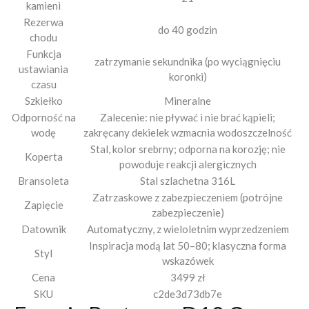
kamieni
Rezerwa
do 40 godzin
chodu
Funkcja
zatrzymanie sekundnika (po wyciągnięciu
ustawiania
koronki)
czasu
Szkiełko
Mineralne
Odporność na
Zalecenie: nie pływać i nie brać kąpieli;
wodę
zakręcany dekielek wzmacnia wodoszczelność
Stal, kolor srebrny; odporna na korozję; nie
Koperta
powoduje reakcji alergicznych
Bransoleta
Stal szlachetna 316L
Zatrzaskowe z zabezpieczeniem (potrójne
Zapięcie
zabezpieczenie)
Datownik
Automatyczny, z wieloletnim wyprzedzeniem
Inspiracja modą lat 50–80; klasyczna forma
Styl
wskazówek
Cena
3499 zł
SKU
c2de3d73db7e