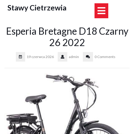
Skip
Stawy Cietrzewia
Open
to
content
Button
Esperia Bretagne D18 Czarny
26 2022
19 czerwca 2026
admin
0 Comments