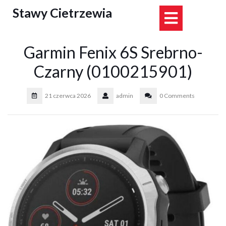
Skip
Stawy Cietrzewia
Open
to
content
Button
Garmin Fenix 6S Srebrno-
Czarny (0100215901)
21 czerwca 2026
admin
0 Comments