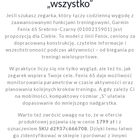
„wszystko”
Jeśli szukasz zegarka, który łączy codzienną wygodę z
zaawansowanymi funkcjami treningowymi, Garmin
Fenix 6S Srebrno-Czarny (0100215901) jest
propozycją dla Ciebie. To model z linii Fenix, ceniony za
dopracowaną konstrukcję, czytelne informacje i
wszechstronność podczas aktywności – od biegania po
treningi wielosportowe.
W praktyce liczy się nie tylko wygląd, ale też to, jak
zegarek wspiera Twoje cele. Fenix 6S daje możliwość
monitorowania parametrów w czasie aktywności oraz
planowania kolejnych kroków treningu. A gdy zależy Ci
na mobilności, kompaktowy rozmiar „S” ułatwia
dopasowanie do mniejszego nadgarstka.
Warto też zwrócić uwagę na to, że w ofercie
produktowej pojawia się w cenie
1799 zł
i z
oznaczeniem
SKU d2937c666708
. Dzięki temu łatwo
go zidentyfikować w sklepie i porównać z innymi