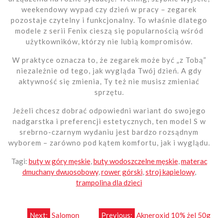
weekendowy wypad czy dzień w pracy – zegarek
pozostaje czytelny i funkcjonalny. To właśnie dlatego
modele z serii Fenix cieszą się popularnością wśród
użytkowników, którzy nie lubią kompromisów.
W praktyce oznacza to, że zegarek może być „z Tobą”
niezależnie od tego, jak wygląda Twój dzień. A gdy
aktywność się zmienia, Ty też nie musisz zmieniać
sprzętu.
Jeżeli chcesz dobrać odpowiedni wariant do swojego
nadgarstka i preferencji estetycznych, ten model S w
srebrno-czarnym wydaniu jest bardzo rozsądnym
wyborem – zarówno pod kątem komfortu, jak i wyglądu.
Tagi:
buty w góry męskie
,
buty wodoszczelne męskie
,
materac
dmuchany dwuosobowy
,
rower górski
,
stroj kapielowy
,
trampolina dla dzieci
Next:
Salomon
Previous:
Akneroxid 10% żel 50g