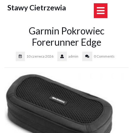
Skip
Stawy Cietrzewia
Open
to
content
Button
Garmin Pokrowiec
Forerunner Edge
10 czerwca 2026
admin
0 Comments