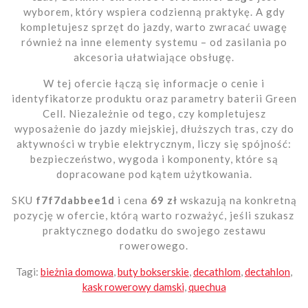
wyborem, który wspiera codzienną praktykę. A gdy
kompletujesz sprzęt do jazdy, warto zwracać uwagę
również na inne elementy systemu – od zasilania po
akcesoria ułatwiające obsługę.
W tej ofercie łączą się informacje o cenie i
identyfikatorze produktu oraz parametry baterii Green
Cell. Niezależnie od tego, czy kompletujesz
wyposażenie do jazdy miejskiej, dłuższych tras, czy do
aktywności w trybie elektrycznym, liczy się spójność:
bezpieczeństwo, wygoda i komponenty, które są
dopracowane pod kątem użytkowania.
SKU
f7f7dabbee1d
i cena
69 zł
wskazują na konkretną
pozycję w ofercie, którą warto rozważyć, jeśli szukasz
praktycznego dodatku do swojego zestawu
rowerowego.
Tagi:
bieżnia domowa
,
buty bokserskie
,
decathlom
,
dectahlon
,
kask rowerowy damski
,
quechua