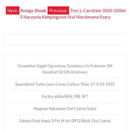
Nawigacja
Next:
Relags Biwak
Previous:
Trec L-Carnitine 3000 500ml
3 Naczynia Kempingowe Stal Nierdzewna Szary
wpisu
Greenblue Żagiel Ogrodowy Zacieniacz Uv Poliester 5M
Kwadrat Gb505 Kremowy
Specialized Turbo Levo Comp Carbon 3Gen 27.5/29 2022
Kurtka adida REAL PRE JKT
Magnum Rękawice Owl Czarno Szare
Salewa Puez Aqua 3 Ptx M Jkt 0912 Black Out Czarny