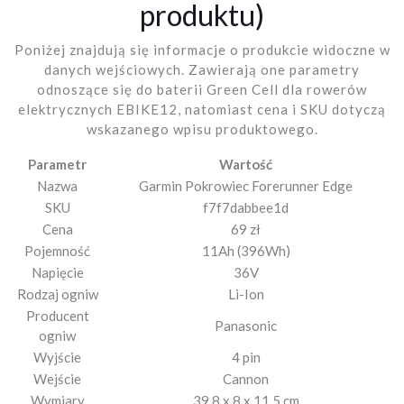
produktu)
Poniżej znajdują się informacje o produkcie widoczne w
danych wejściowych. Zawierają one parametry
odnoszące się do baterii Green Cell dla rowerów
elektrycznych EBIKE12, natomiast cena i SKU dotyczą
wskazanego wpisu produktowego.
Parametr
Wartość
Nazwa
Garmin Pokrowiec Forerunner Edge
SKU
f7f7dabbee1d
Cena
69 zł
Pojemność
11Ah (396Wh)
Napięcie
36V
Rodzaj ogniw
Li-Ion
Producent
Panasonic
ogniw
Wyjście
4 pin
Wejście
Cannon
Wymiary
39,8 x 8 x 11,5 cm