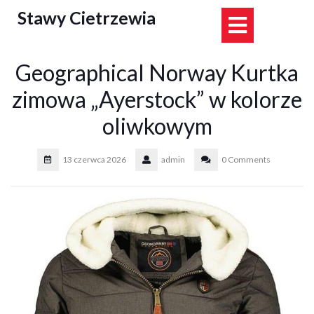
Skip
Stawy Cietrzewia
Open
to
content
Button
Geographical Norway Kurtka
zimowa „Ayerstock” w kolorze
oliwkowym
13 czerwca 2026
admin
0 Comments