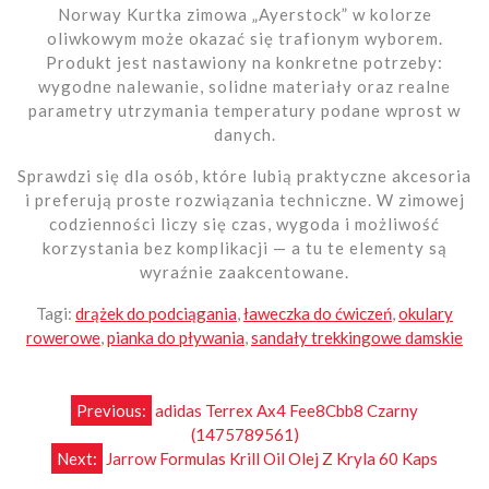
Norway Kurtka zimowa „Ayerstock” w kolorze
oliwkowym może okazać się trafionym wyborem.
Produkt jest nastawiony na konkretne potrzeby:
wygodne nalewanie, solidne materiały oraz realne
parametry utrzymania temperatury podane wprost w
danych.
Sprawdzi się dla osób, które lubią praktyczne akcesoria
i preferują proste rozwiązania techniczne. W zimowej
codzienności liczy się czas, wygoda i możliwość
korzystania bez komplikacji — a tu te elementy są
wyraźnie zaakcentowane.
Tagi:
drążek do podciągania
,
ławeczka do ćwiczeń
,
okulary
rowerowe
,
pianka do pływania
,
sandały trekkingowe damskie
Nawigacja
Previous:
adidas Terrex Ax4 Fee8Cbb8 Czarny
(1475789561)
wpisu
Next:
Jarrow Formulas Krill Oil Olej Z Kryla 60 Kaps