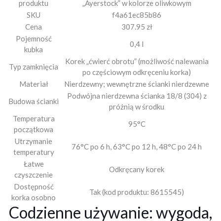
produktu
„Ayerstock” w kolorze oliwkowym
SKU
f4a61ec85b86
Cena
307.95 zł
Pojemność
0,4 l
kubka
Korek „ćwierć obrotu” (możliwość nalewania
Typ zamknięcia
po częściowym odkręceniu korka)
Materiał
Nierdzewny; wewnętrzne ścianki nierdzewne
Podwójna nierdzewna ścianka 18/8 (304) z
Budowa ścianki
próżnią w środku
Temperatura
95°C
początkowa
Utrzymanie
76°C po 6 h, 63°C po 12 h, 48°C po 24 h
temperatury
Łatwe
Odkręcany korek
czyszczenie
Dostępność
Tak (kod produktu: 8615545)
korka osobno
Codzienne używanie: wygoda,