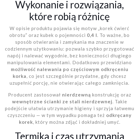
Wykonanie i rozwiązania,
które robią różnicę
W opisie produktu pojawia się motyw „korek ćwierć
obrotu” oraz kubek o pojemności
0,4 l
. To ważne, bo
sposób otwierania i zamykania ma znaczenie w
codziennym użytkowaniu: pozwala szybko przygotować
napój i nalewać wygodnie, bez konieczności długiego
manipulowania elementami. Dodatkowo przewidziano
możliwość nalewania po częściowym odkręceniu
korka
, co jest szczególnie przydatne, gdy chcesz
uzupełnić porcję, nie otwierając całego zamknięcia.
Producent zastosował
nierdzewną
konstrukcję oraz
wewnętrzne ścianki ze stali nierdzewnej
. Takie
podejście ułatwia utrzymanie higieny i sprzyja łatwemu
czyszczeniu — w tym wypadku pomaga też
odkręcany
korek
, który można zdjąć i dokładniej umyć.
Termika i czas utrzymania