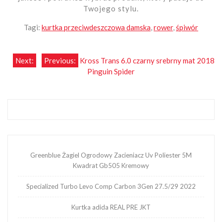
Twojego stylu.
Tagi:
kurtka przeciwdeszczowa damska
,
rower
,
śpiwór
Nawigacja
Next:
Previous:
Kross Trans 6.0 czarny srebrny mat 2018
Pinguin Spider
wpisu
Greenblue Żagiel Ogrodowy Zacieniacz Uv Poliester 5M
Kwadrat Gb505 Kremowy
Specialized Turbo Levo Comp Carbon 3Gen 27.5/29 2022
Kurtka adida REAL PRE JKT