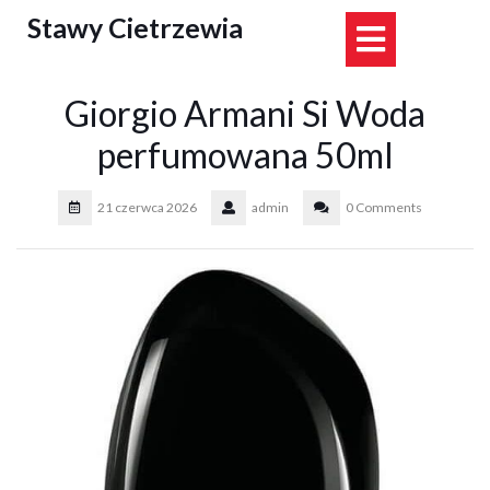
Skip
Stawy Cietrzewia
Open
to
content
Button
Giorgio Armani Si Woda
perfumowana 50ml
21 czerwca 2026
admin
0 Comments