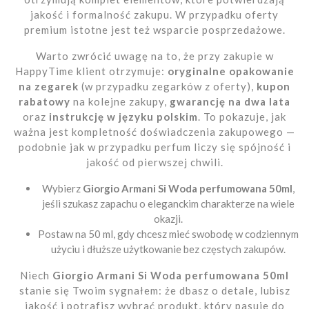
jakość i formalność zakupu. W przypadku oferty
premium istotne jest też wsparcie posprzedażowe.
Warto zwrócić uwagę na to, że przy zakupie w
HappyTime klient otrzymuje:
oryginalne opakowanie
na zegarek
(w przypadku zegarków z oferty),
kupon
rabatowy
na kolejne zakupy,
gwarancję na dwa lata
oraz
instrukcję w języku polskim
. To pokazuje, jak
ważna jest kompletność doświadczenia zakupowego —
podobnie jak w przypadku perfum liczy się spójność i
jakość od pierwszej chwili.
Wybierz
Giorgio Armani Si Woda perfumowana 50ml
,
jeśli szukasz zapachu o eleganckim charakterze na wiele
okazji.
Postaw na 50 ml, gdy chcesz mieć swobodę w codziennym
użyciu i dłuższe użytkowanie bez częstych zakupów.
Niech
Giorgio Armani Si Woda perfumowana 50ml
stanie się Twoim sygnałem: że dbasz o detale, lubisz
jakość i potrafisz wybrać produkt, który pasuje do