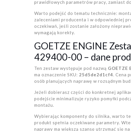
prawidłowych parametrów pracy, zamiast do
Warto podejść do tematu technicznie: mont
zaleceniami producenta i w odpowiedniej pr
oczekiwań, jeśli zostanie założony niepraw
wymagają korekty.
GOETZE ENGINE Zestaw 
429400-00 – dane pro
Ten zestaw występuje pod nazwą
GOETZE E
ma oznaczenie SKU:
25d5de2d1cf4
. Cena 
osób planujących naprawę w rozsądnym bud
Jeżeli dobierasz części do konkretnej aplik
podejście minimalizuje ryzyko pomyłki podc
montażu.
Wybierając komponenty do silnika, warto te
produkt spełnia oczekiwane parametry. Wted
naprawy ma większą szansę utrzymać się na 