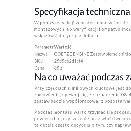
Specyfikacja techniczna
W poniższej sekcji zebrałem dane w formie t
montażowych lub weryfikacji kompatybilności
wskazówki dotyczące doboru.
Parametr
Wartość
Nazwa
GOETZE ENGINE Zestaw pierscieni tł
SKU
25d5de2d1cf4
Cena
65 zł
Na co uważać podczas z
Przy częściach silnikowych kluczowe jest d
zamówienie, upewnij się, że oznaczenie
08-
zestaw będzie współpracował z pozostałymi
Podczas montażu warto trzymać się procedu
powierzchni, czyszczenie oraz właściwe uło
te detale często decydują o tym, czy napraw