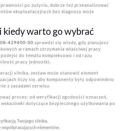
sprawności po zużyciu, dobrze też przeanalizować
ntów eksploatacyjnych bez diagnozy może
 i kiedy warto go wybrać
 08-429400-00
sprawdzi się wtedy, gdy planujesz
okowych w ramach utrzymania właściwej pracy
ą podejść do tematu kompleksowo i od razu
ilność pracy jednostki.
neracji silnika, zestaw może stanowić element
uacjach liczy się, aby komponenty były odpowiednio
ie z zasadami serwisu.
wać proces: od weryfikacji zgodności oznaczeń,
po wskazówki dotyczące bezpiecznego użytkowania po
yfikacją Twojego silnika.
ę współpracujących elementów.