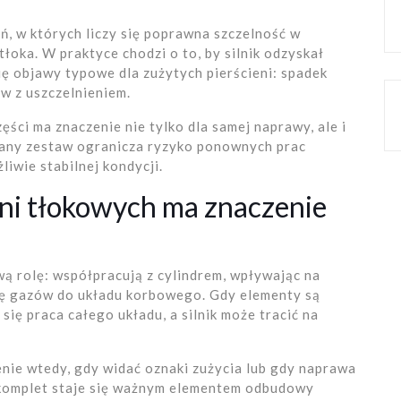
, w których liczy się poprawna szczelność w
łoka. W praktyce chodzi o to, by silnik odzyskał
ię objawy typowe dla zużytych pierścieni: spadek
w z uszczelnieniem.
ści ma znaczenie nie tylko dla samej naprawy, ale i
rany zestaw ogranicza ryzyko ponownych prac
iwie stabilnej kondycji.
eni tłokowych ma znaczenie
wą rolę: współpracują z cylindrem, wpływając na
ię gazów do układu korbowego. Gdy elementy są
się praca całego układu, a silnik może tracić na
enie wtedy, gdy widać oznaki zużycia lub gdy naprawa
komplet staje się ważnym elementem odbudowy