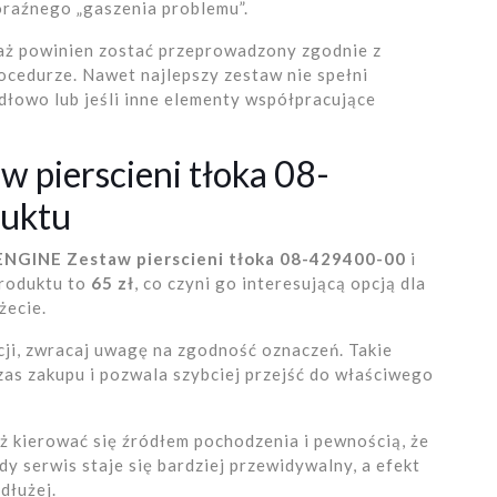
raźnego „gaszenia problemu”.
aż powinien zostać przeprowadzony zgodnie z
ocedurze. Nawet najlepszy zestaw nie spełni
idłowo lub jeśli inne elementy współpracujące
pierscieni tłoka 08-
duktu
NGINE Zestaw pierscieni tłoka 08-429400-00
i
produktu to
65 zł
, co czyni go interesującą opcją dla
żecie.
acji, zwracaj uwagę na zgodność oznaczeń. Takie
zas zakupu i pozwala szybciej przejść do właściwego
ż kierować się źródłem pochodzenia i pewnością, że
y serwis staje się bardziej przewidywalny, a efekt
dłużej.