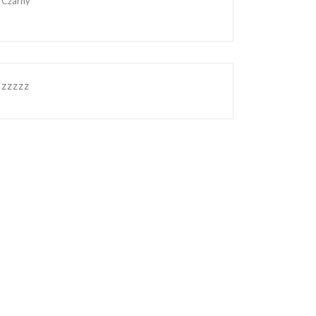
Czarny
zzzzz