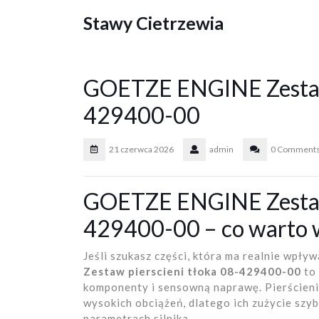
Skip
Stawy Cietrzewia
to
content
GOETZE ENGINE Zestaw 
429400-00
21 czerwca 2026
admin
0 Comment
GOETZE ENGINE Zestaw 
429400-00 – co warto 
Jeśli szukasz części, która ma realnie wpły
Zestaw pierscieni tłoka 08-429400-00
to 
komponenty i sensowną naprawę. Pierścien
wysokich obciążeń, dlatego ich zużycie szyb
parametrach silnika.