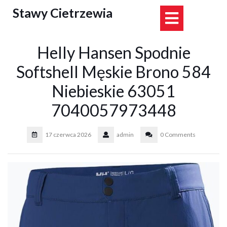
Skip
Stawy Cietrzewia
Open
to
content
Button
Helly Hansen Spodnie
Softshell Męskie Brono 584
Niebieskie 63051
7040057973448
17 czerwca 2026
admin
0 Comments