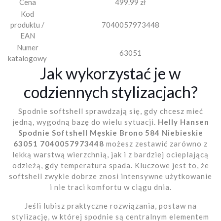
Cena
499.99 zł
Kod
produktu /
7040057973448
EAN
Numer
63051
katalogowy
Jak wykorzystać je w
codziennych stylizacjach?
Spodnie softshell sprawdzają się, gdy chcesz mieć
jedną, wygodną bazę do wielu sytuacji.
Helly Hansen
Spodnie Softshell Męskie Brono 584 Niebieskie
63051 7040057973448
możesz zestawić zarówno z
lekką warstwą wierzchnią, jak i z bardziej ocieplającą
odzieżą, gdy temperatura spada. Kluczowe jest to, że
softshell zwykle dobrze znosi intensywne użytkowanie
i nie traci komfortu w ciągu dnia.
Jeśli lubisz praktyczne rozwiązania, postaw na
stylizację, w której spodnie są centralnym elementem