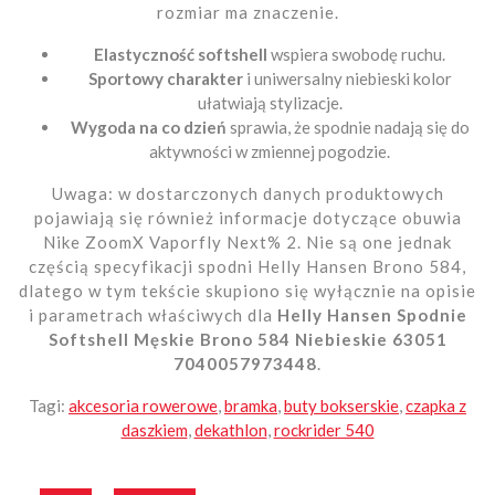
rozmiar ma znaczenie.
Elastyczność softshell
wspiera swobodę ruchu.
Sportowy charakter
i uniwersalny niebieski kolor
ułatwiają stylizacje.
Wygoda na co dzień
sprawia, że spodnie nadają się do
aktywności w zmiennej pogodzie.
Uwaga: w dostarczonych danych produktowych
pojawiają się również informacje dotyczące obuwia
Nike ZoomX Vaporfly Next% 2. Nie są one jednak
częścią specyfikacji spodni Helly Hansen Brono 584,
dlatego w tym tekście skupiono się wyłącznie na opisie
i parametrach właściwych dla
Helly Hansen Spodnie
Softshell Męskie Brono 584 Niebieskie 63051
7040057973448
.
Tagi:
akcesoria rowerowe
,
bramka
,
buty bokserskie
,
czapka z
daszkiem
,
dekathlon
,
rockrider 540