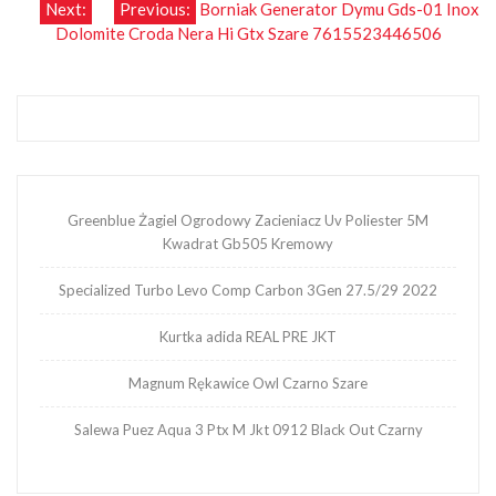
Nawigacja
Next:
Previous:
Borniak Generator Dymu Gds-01 Inox
Dolomite Croda Nera Hi Gtx Szare 7615523446506
wpisu
Greenblue Żagiel Ogrodowy Zacieniacz Uv Poliester 5M
Kwadrat Gb505 Kremowy
Specialized Turbo Levo Comp Carbon 3Gen 27.5/29 2022
Kurtka adida REAL PRE JKT
Magnum Rękawice Owl Czarno Szare
Salewa Puez Aqua 3 Ptx M Jkt 0912 Black Out Czarny