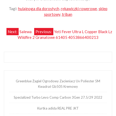
Tagi:
hulajnoga dla dorosłych
,
rękawiczki rowerowe
,
sklep
sportowy
,
triban
Nawigacja
Next:
Salewa
Previous:
Yeti Fever Ultra L Copper Black Lz
Wildfire 2 Granatowe 61405 4053866400213
wpisu
Greenblue Żagiel Ogrodowy Zacieniacz Uv Poliester 5M
Kwadrat Gb505 Kremowy
Specialized Turbo Levo Comp Carbon 3Gen 27.5/29 2022
Kurtka adida REAL PRE JKT