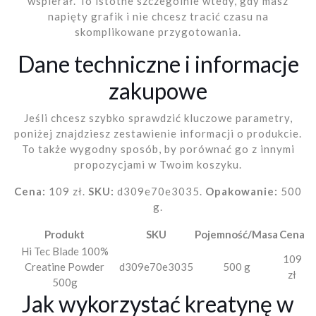
wspierał. To istotne szczególnie wtedy, gdy masz
napięty grafik i nie chcesz tracić czasu na
skomplikowane przygotowania.
Dane techniczne i informacje
zakupowe
Jeśli chcesz szybko sprawdzić kluczowe parametry,
poniżej znajdziesz zestawienie informacji o produkcie.
To także wygodny sposób, by porównać go z innymi
propozycjami w Twoim koszyku.
Cena:
109 zł.
SKU:
d309e70e3035.
Opakowanie:
500
g.
Produkt
SKU
Pojemność/Masa
Cena
Hi Tec Blade 100%
109
Creatine Powder
d309e70e3035
500 g
zł
500g
Jak wykorzystać kreatynę w