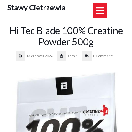
Skip
Stawy Cietrzewia
Open
to
content
Button
Hi Tec Blade 100% Creatine
Powder 500g
13 czerwca 2026
admin
0 Comments