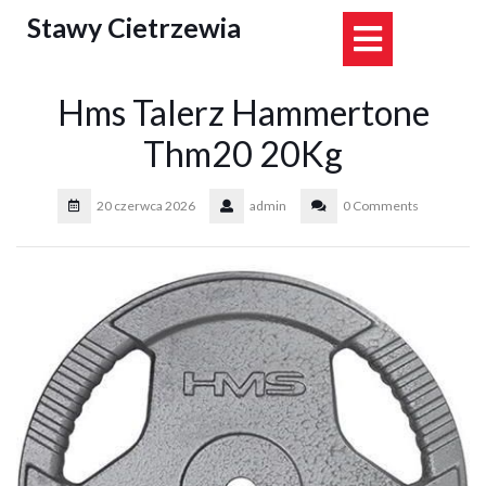
Skip
Stawy Cietrzewia
Open
to
content
Button
Hms Talerz Hammertone
Thm20 20Kg
20 czerwca 2026
admin
0 Comments