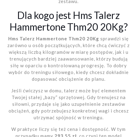
zestawu.
Dla kogo jest Hms Talerz
Hammertone Thm20 20Kg?
Hms Talerz Hammertone Thm20 20Kg
sprawdzi się
zarówno u osób początkujących, które chcą ćwiczyć z
większą liczbą kilogramów w miarę postępów, jak i u
trenujących bardziej zaawansowanie, którzy budują
siłę w oparciu o kontrolowaną progresję. To dobry
wybór do treningu siłowego, kiedy chcesz dokładnie
dopasować obciążenie do planu.
Jeśli ćwiczysz w domu, talerz może być elementem
Twojej stałej „bazy” sprzętowej. Gdy trenujesz na
siłowni, przydaje się jako uzupełnienie zestawów
obciążeń, gdy potrzebujesz konkretnej wagi i chcesz
utrzymać spójność w treningu.
W praktyce liczy się też cena i dostępność. W tym
przypadku mamy
293.55 zł
, co czyni ten model