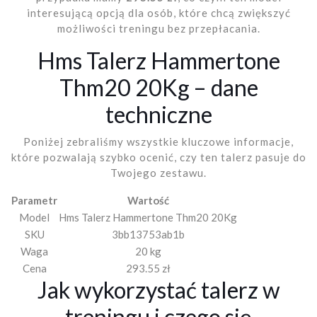
interesującą opcją dla osób, które chcą zwiększyć
możliwości treningu bez przepłacania.
Hms Talerz Hammertone
Thm20 20Kg – dane
techniczne
Poniżej zebraliśmy wszystkie kluczowe informacje,
które pozwalają szybko ocenić, czy ten talerz pasuje do
Twojego zestawu.
Parametr
Wartość
Model
Hms Talerz Hammertone Thm20 20Kg
SKU
3bb13753ab1b
Waga
20 kg
Cena
293.55 zł
Jak wykorzystać talerz w
treningu i czego się