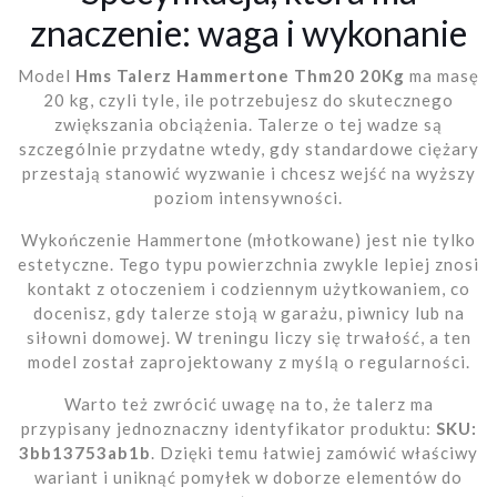
znaczenie: waga i wykonanie
Model
Hms Talerz Hammertone Thm20 20Kg
ma masę
20 kg, czyli tyle, ile potrzebujesz do skutecznego
zwiększania obciążenia. Talerze o tej wadze są
szczególnie przydatne wtedy, gdy standardowe ciężary
przestają stanowić wyzwanie i chcesz wejść na wyższy
poziom intensywności.
Wykończenie Hammertone (młotkowane) jest nie tylko
estetyczne. Tego typu powierzchnia zwykle lepiej znosi
kontakt z otoczeniem i codziennym użytkowaniem, co
docenisz, gdy talerze stoją w garażu, piwnicy lub na
siłowni domowej. W treningu liczy się trwałość, a ten
model został zaprojektowany z myślą o regularności.
Warto też zwrócić uwagę na to, że talerz ma
przypisany jednoznaczny identyfikator produktu:
SKU:
3bb13753ab1b
. Dzięki temu łatwiej zamówić właściwy
wariant i uniknąć pomyłek w doborze elementów do