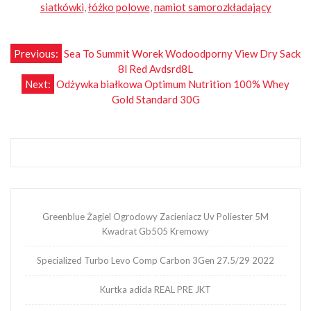
siatkówki
,
łóżko polowe
,
namiot samorozkładający
Nawigacja
Previous:
Sea To Summit Worek Wodoodporny View Dry Sack
8l Red Avdsrd8L
wpisu
Next:
Odżywka białkowa Optimum Nutrition 100% Whey
Gold Standard 30G
Greenblue Żagiel Ogrodowy Zacieniacz Uv Poliester 5M
Kwadrat Gb505 Kremowy
Specialized Turbo Levo Comp Carbon 3Gen 27.5/29 2022
Kurtka adida REAL PRE JKT