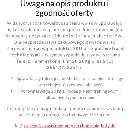
Uwaga na opis produktu i
zgodność oferty
W danych, które towarzyszą temu wpisowi, pojawiają
się też wątki niezwiązane bezpośrednio z talerzem (np.
fragmenty dotyczące piłki nożnej i innych akcesoriów).
Dla bezpieczeństwa zakupowego zawsze warto
kierować się
nazwą produktu, SKU oraz parametrami
technicznymi
– w tym przypadku kluczowe są:
Hms
Talerz Hammertone Thm20 20Kg
oraz
SKU:
3bb13753ab1b
.
Sprawdź, czy talerz jest dokładnie tym modelem, którego
potrzebujesz do zestawu obciążeń.
Porównaj wagę 20 kg z Twoim planem treningowym i
aktualnym wyposażeniem.
To podejście pomaga uniknąć nieporozumień i szybciej
przejść do treningu z właściwym ciężarem.
Tagi:
akcesoria rowerowe
,
buty do chodzenia
,
buty do