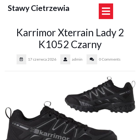
Skip
Stawy Cietrzewia
Open
to
content
Button
Karrimor Xterrain Lady 2
K1052 Czarny
17 czerwca 2026
admin
0 Comments