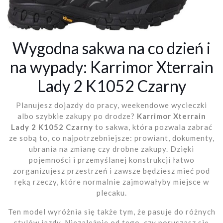
Wygodna sakwa na co dzień i
na wypady: Karrimor Xterrain
Lady 2 K1052 Czarny
Planujesz dojazdy do pracy, weekendowe wycieczki
albo szybkie zakupy po drodze?
Karrimor Xterrain
Lady 2 K1052 Czarny
to sakwa, która pozwala zabrać
ze sobą to, co najpotrzebniejsze: prowiant, dokumenty,
ubrania na zmianę czy drobne zakupy. Dzięki
pojemności i przemyślanej konstrukcji łatwo
zorganizujesz przestrzeń i zawsze będziesz mieć pod
ręką rzeczy, które normalnie zajmowałyby miejsce w
plecaku.
Ten model wyróżnia się także tym, że pasuje do różnych
stylów jazdy. Niezależnie od tego, czy poruszasz się