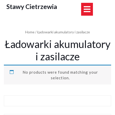
Skip
Stawy Cietrzewia
Open
to
content
Button
Home
/ Ładowarki akumulatory i zasilacze
Ładowarki akumulatory
i zasilacze
No products were found matching your
selection.