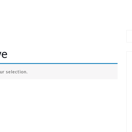
we
r selection.