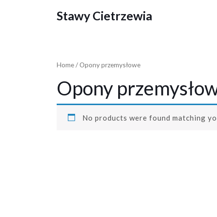
Skip
Stawy Cietrzewia
to
content
Home
/ Opony przemysłowe
Opony przemysło
No products were found matching you