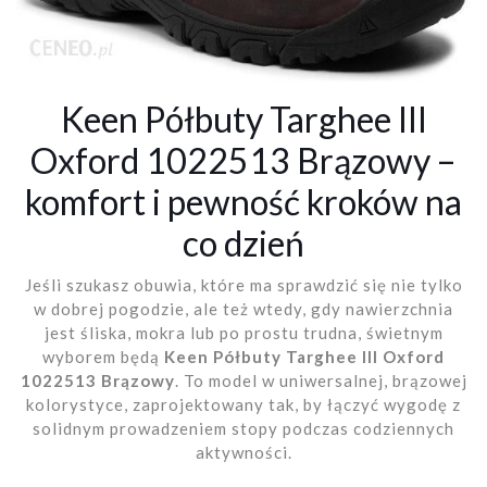
Keen Półbuty Targhee III
Oxford 1022513 Brązowy –
komfort i pewność kroków na
co dzień
Jeśli szukasz obuwia, które ma sprawdzić się nie tylko
w dobrej pogodzie, ale też wtedy, gdy nawierzchnia
jest śliska, mokra lub po prostu trudna, świetnym
wyborem będą
Keen Półbuty Targhee III Oxford
1022513 Brązowy
. To model w uniwersalnej, brązowej
kolorystyce, zaprojektowany tak, by łączyć wygodę z
solidnym prowadzeniem stopy podczas codziennych
aktywności.