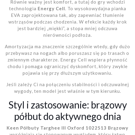
Równie ważny jest komfort, a tutaj do gry wchodzi
technologia
Energy Cell
. To wysokowydajna pianka
EVA zaprojektowana tak, aby zapewniać tłumienie
wstrząsów podczas chodzenia. W efekcie każdy krok
jest bardziej „miękki”, a stopa mniej odczuwa
nierówności podłoża.
Amortyzacja ma znaczenie szczególnie wtedy, gdy dużo
przebywasz na nogach albo poruszasz się po trasach o
zmiennym charakterze. Energy Cell wspiera płynność
chodu i pomaga ograniczyć dyskomfort, który zwykle
pojawia się przy dłuższym użytkowaniu.
Jeśli zależy Ci na połączeniu stabilności i odczuwalnej
wygody, ten model jest właśnie w tym kierunku.
Styl i zastosowanie: brązowy
półbut do aktywnego dnia
Keen Półbuty Targhee III Oxford 1022513 Brązowy
wyróżniają się stonowanym wyglądem, który łatwo