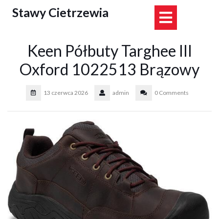
Skip
Stawy Cietrzewia
Open
to
content
Button
Keen Półbuty Targhee III
Oxford 1022513 Brązowy
13 czerwca 2026
admin
0 Comments