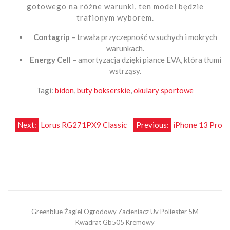
gotowego na różne warunki, ten model będzie
trafionym wyborem.
Contagrip
– trwała przyczepność w suchych i mokrych
warunkach.
Energy Cell
– amortyzacja dzięki piance EVA, która tłumi
wstrząsy.
Tagi:
bidon
,
buty bokserskie
,
okulary sportowe
Nawigacja
Next:
Lorus RG271PX9 Classic
Previous:
iPhone 13 Pro
wpisu
Greenblue Żagiel Ogrodowy Zacieniacz Uv Poliester 5M
Kwadrat Gb505 Kremowy