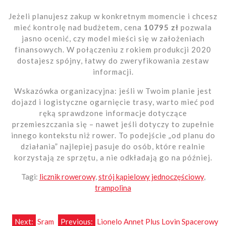
Jeżeli planujesz zakup w konkretnym momencie i chcesz
mieć kontrolę nad budżetem, cena
10795 zł
pozwala
jasno ocenić, czy model mieści się w założeniach
finansowych. W połączeniu z rokiem produkcji 2020
dostajesz spójny, łatwy do zweryfikowania zestaw
informacji.
Wskazówka organizacyjna: jeśli w Twoim planie jest
dojazd i logistyczne ogarnięcie trasy, warto mieć pod
ręką sprawdzone informacje dotyczące
przemieszczania się – nawet jeśli dotyczy to zupełnie
innego kontekstu niż rower. To podejście „od planu do
działania” najlepiej pasuje do osób, które realnie
korzystają ze sprzętu, a nie odkładają go na później.
Tagi:
licznik rowerowy
,
strój kąpielowy jednoczęściowy
,
trampolina
Nawigacja
Next:
Sram
Previous:
Lionelo Annet Plus Lovin Spacerowy