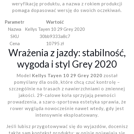
weryfikację produktu, a nazwa z rokiem produkcji
pomaga dopasować wersję do swoich oczekiwań.
Parametr
Wartość
Nazwa
Kellys Tayen 10 29 Grey 2020
SKU
30bb9333a8c7
Cena
10795 zł
Wrażenia z jazdy: stabilność,
wygoda i styl Grey 2020
Model
Kellys Tayen 10 29 Grey 2020
został
pomyślany dla osób, które chcą czuć kontrolę –
szczególnie na trasach z nawierzchniami o zmiennej
jakości. 29-calowe koła sprzyjają pewności
prowadzenia, a szaro-sportowa estetyka sprawia, że
rower wygląda nowocześnie nawet wtedy, gdy jest
intensywnie eksploatowany.
Jeśli lubisz przygotowywać się do wyjazdów, docenisz
także sam kontekst produktu: w opisie pojawiają się