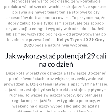
Jednocześnie warto podkreślić, że w kontekście
produktu widać szeroki wachlarz skojarzeń ze sportem:
pojawia się nawet temat tenisa stołowego czy
akcesoriów do transportu roweru. To przypomina, że
dobry zakup to nie tylko sam sprzęt, ale też sposób
organizacji treningu i wygody w drodze do celu. Jeśli
lubisz mieć wszystko pod ręką – od przygotowania po
bezpieczne przewożenie –
Kellys Tayen 10 29 Grey
2020
będzie naturalnym wyborem.
Jak wykorzystać potencjał 29 cali
na co dzień
Duże koła w praktyce oznaczają łatwiejsze „toczenie”
po nierównościach oraz większą przewidywalność
prowadzenia. Dzięki temu łatwiej złapać rytm na trasie,
a jazda przestaje być serią korekt, a staje się płynnym
ruchem. To ważne zwłaszcza wtedy, gdy planujesz
regularne przejażdżki – w tygodniu po pracy, w
weekend na dłuższy wypad albo jako dojazd na
aktywności, gdzie liczy się czas i komfort.