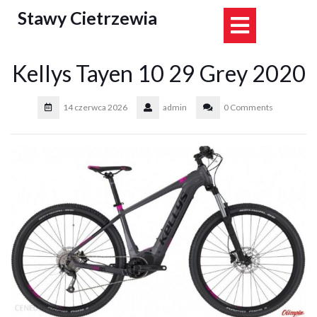
Skip
Stawy Cietrzewia
Open
to
content
Button
Kellys Tayen 10 29 Grey 2020
14 czerwca 2026
admin
0 Comments