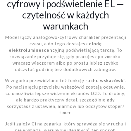
cyfrowy i podświetlenie EL —
czytelność w każdych
warunkach
Model łączy analogowo-cyfrowy charakter prezentacji
czasu, a do tego dostajesz
diodę
elektroluminescencyjną
podświetlającą tarczę. To
rozwiązanie przydaje się, gdy pracujesz po zmroku,
wracasz wieczorem albo po prostu lubisz szybko
odczytać godzinę bez dodatkowych zabiegów.
W zegarku przewidziano też funkcję
ruchu wskazówki
.
Po naciśnięciu przycisku wskazówki zostają odsuwnie,
co umożliwia lepsze widzenie ekranów LCD. To drobny,
ale bardzo praktyczny detal, szczególnie gdy
korzystasz z ustawień, alarmów lub odczytów stoper/
timer.
Jeśli zależy Ci na zegarku, który sprawdza się w ruchu i
nie wymaga „warunków idealnych”, ten sposób