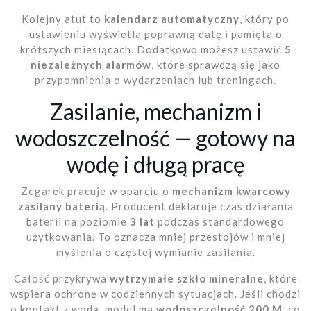
Kolejny atut to
kalendarz automatyczny
, który po
ustawieniu wyświetla poprawną datę i pamięta o
krótszych miesiącach. Dodatkowo możesz ustawić
5
niezależnych alarmów
, które sprawdzą się jako
przypomnienia o wydarzeniach lub treningach.
Zasilanie, mechanizm i
wodoszczelność — gotowy na
wodę i długą pracę
Zegarek pracuje w oparciu o
mechanizm kwarcowy
zasilany baterią
. Producent deklaruje czas działania
baterii na poziomie
3 lat
podczas standardowego
użytkowania. To oznacza mniej przestojów i mniej
myślenia o częstej wymianie zasilania.
Całość przykrywa
wytrzymałe szkło mineralne
, które
wspiera ochronę w codziennych sytuacjach. Jeśli chodzi
o kontakt z wodą, model ma
wodoszczelność 200 M
, co