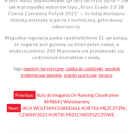
A jeśli lubisz dopasowywać sprzęty do stylu życia — tak
jak w przypadku wyborów typu „Kross Evado 3.0 28
Czarny Czerwony Połysk 2021” — to tutaj dostajesz
miejską estetykę w parze z techniczną, gshockową
odpornością.
Wygodna regulacja paska i podświetlenie EL sprawiają,
że zegarek jest gotowy na dzień pełen zadań, a
wodoszczelność 200 M pozwala nie przejmować się
codziennym kontaktem z wodą.
Tagi:
namioty turystyczne
,
siatka do siatkówki
,
spodnie
trekkingowe damskie
,
staniki sportowe
,
termos
Nawigacja
Previous:
Buty do biegania On Running Cloudrunner
4698641 Wielobarwny
wpisu
Next:
JACK WOLFSKIN EVANDALE KURTKA MĘŻCZYŹNI,
CZARNY2021 KURTKI PRZECIWDESZCZOWE