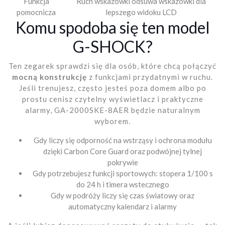
Funkcja
Ruch wskazówki odsuwa wskazówki dla
pomocnicza
lepszego widoku LCD
Komu spodoba się ten model
G-SHOCK?
Ten zegarek sprawdzi się dla osób, które chcą połączyć
mocną konstrukcję
z funkcjami przydatnymi w ruchu.
Jeśli trenujesz, często jesteś poza domem albo po
prostu cenisz czytelny wyświetlacz i praktyczne
alarmy, GA-2000SKE-8AER będzie naturalnym
wyborem.
Gdy liczy się odporność na wstrząsy i ochrona modułu
dzięki Carbon Core Guard oraz podwójnej tylnej
pokrywie
Gdy potrzebujesz funkcji sportowych: stopera 1/100 s
do 24 h i timera wstecznego
Gdy w podróży liczy się czas światowy oraz
automatyczny kalendarz i alarmy