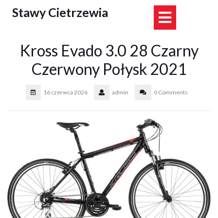
Skip
Stawy Cietrzewia
Open
to
content
Button
Kross Evado 3.0 28 Czarny
Czerwony Połysk 2021
16 czerwca 2026
admin
0 Comments