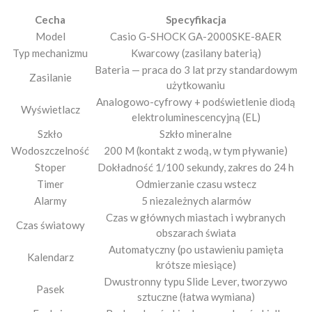
Cecha
Specyfikacja
Model
Casio G-SHOCK GA-2000SKE-8AER
Typ mechanizmu
Kwarcowy (zasilany baterią)
Bateria — praca do 3 lat przy standardowym
Zasilanie
użytkowaniu
Analogowo-cyfrowy + podświetlenie diodą
Wyświetlacz
elektroluminescencyjną (EL)
Szkło
Szkło mineralne
Wodoszczelność
200 M (kontakt z wodą, w tym pływanie)
Stoper
Dokładność 1/100 sekundy, zakres do 24 h
Timer
Odmierzanie czasu wstecz
Alarmy
5 niezależnych alarmów
Czas w głównych miastach i wybranych
Czas światowy
obszarach świata
Automatyczny (po ustawieniu pamięta
Kalendarz
krótsze miesiące)
Dwustronny typu Slide Lever, tworzywo
Pasek
sztuczne (łatwa wymiana)