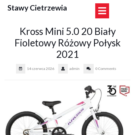
Skip
Stawy Cietrzewia
Open
to
content
Button
Kross Mini 5.0 20 Biały
Fioletowy Różowy Połysk
2021
14 czerwca 2026
admin
0 Comments