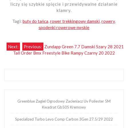
liczy się szybkie spięcie i przewidywalne działanie
klamry.
Tagi:
buty do tańca
,
rower trekkingowy damski
,
rowery
,
spodenki rowerowe męskie
Nawigacja
Next:
Previous:
Zundapp Green 7.7 Damski Szary 28 2021
Tall Order Bmx Freestyle Bike Rampy Czarny 20 2022
wpisu
Greenblue Żagiel Ogrodowy Zacieniacz Uv Poliester 5M
Kwadrat Gb505 Kremowy
Specialized Turbo Levo Comp Carbon 3Gen 27.5/29 2022