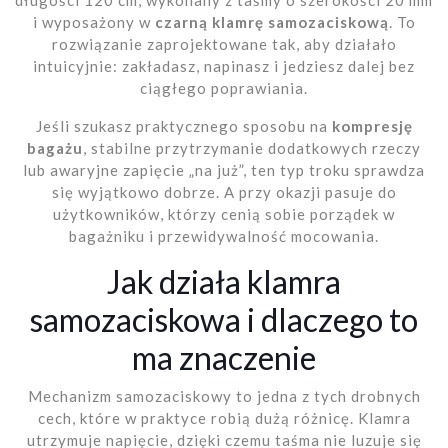
długości 120 cm, wykonany z taśmy o szerokości 20 mm
i wyposażony w
czarną klamrę samozaciskową
. To
rozwiązanie zaprojektowane tak, aby działało
intuicyjnie: zakładasz, napinasz i jedziesz dalej bez
ciągłego poprawiania.
Jeśli szukasz praktycznego sposobu na
kompresję
bagażu
, stabilne przytrzymanie dodatkowych rzeczy
lub awaryjne zapięcie „na już”, ten typ troku sprawdza
się wyjątkowo dobrze. A przy okazji pasuje do
użytkowników, którzy cenią sobie porządek w
bagażniku i przewidywalność mocowania.
Jak działa klamra
samozaciskowa i dlaczego to
ma znaczenie
Mechanizm samozaciskowy to jedna z tych drobnych
cech, które w praktyce robią dużą różnicę. Klamra
utrzymuje napięcie, dzięki czemu taśma nie luzuje się