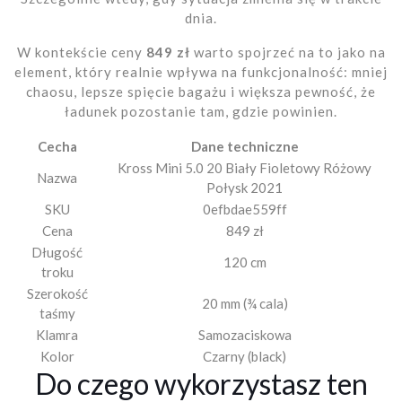
dnia.
W kontekście ceny
849 zł
warto spojrzeć na to jako na
element, który realnie wpływa na funkcjonalność: mniej
chaosu, lepsze spięcie bagażu i większa pewność, że
ładunek pozostanie tam, gdzie powinien.
Cecha
Dane techniczne
Kross Mini 5.0 20 Biały Fioletowy Różowy
Nazwa
Połysk 2021
SKU
0efbdae559ff
Cena
849 zł
Długość
120 cm
troku
Szerokość
20 mm (¾ cala)
taśmy
Klamra
Samozaciskowa
Kolor
Czarny (black)
Do czego wykorzystasz ten