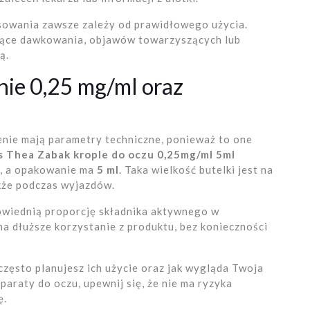
sowania zawsze zależy od prawidłowego użycia.
czące dawkowania, objawów towarzyszących lub
ą.
enie 0,25 mg/ml oraz
enie mają parametry techniczne, ponieważ to one
s Thea Zabak krople do oczu 0,25mg/ml 5ml
, a opakowanie ma
5 ml
. Taka wielkość butelki jest na
akże podczas wyjazdów.
wiednią proporcję składnika aktywnego w
na dłuższe korzystanie z produktu, bez konieczności
często planujesz ich użycie oraz jak wygląda Twoja
paraty do oczu, upewnij się, że nie ma ryzyka
ę.