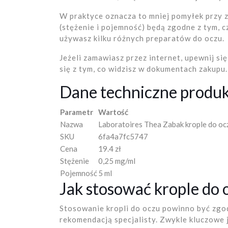
W praktyce oznacza to mniej pomyłek przy 
(stężenie i pojemność) będą zgodne z tym, 
używasz kilku różnych preparatów do oczu.
Jeżeli zamawiasz przez internet, upewnij si
się z tym, co widzisz w dokumentach zakupu.
Dane techniczne produ
Parametr
Wartość
Nazwa
Laboratoires Thea Zabak krople do oc
SKU
6fa4a7fc5747
Cena
19.4 zł
Stężenie
0,25 mg/ml
Pojemność
5 ml
Jak stosować krople do
Stosowanie kropli do oczu powinno być zgod
rekomendacją specjalisty. Zwykle kluczowe j