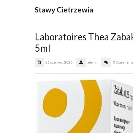
Skip
Stawy Cietrzewia
to
content
Laboratoires Thea Zaba
5ml
21 czerwca 2026
admin
0 Comment