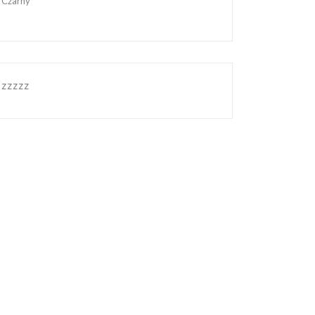
Czarny
zzzzz