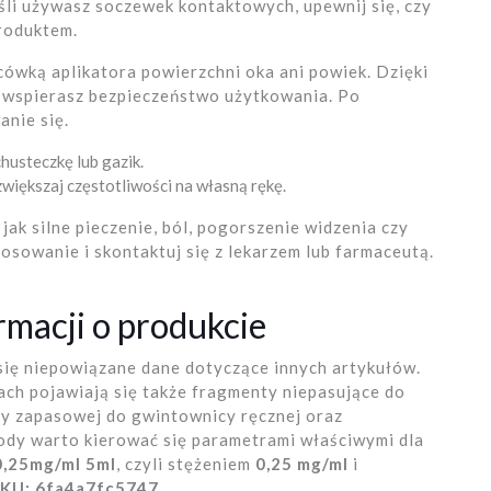
Jeśli używasz soczewek kontaktowych, upewnij się, czy
roduktem.
ńcówką aplikatora powierzchni oka ani powiek. Dzięki
i wspierasz bezpieczeństwo użytkowania. Po
anie się.
husteczkę lub gazik.
większaj częstotliwości na własną rękę.
 jak silne pieczenie, ból, pogorszenie widzenia czy
tosowanie i skontaktuj się z lekarzem lub farmaceutą.
macji o produkcie
się niepowiązane dane dotyczące innych artykułów.
ch pojawiają się także fragmenty niepasujące do
icy zapasowej do gwintownicy ręcznej oraz
ody warto kierować się parametrami właściwymi dla
0,25mg/ml 5ml
, czyli stężeniem
0,25 mg/ml
i
SKU: 6fa4a7fc5747
.