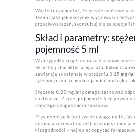
Warto też pamiętać, że bezpieczeństwo sto
Jeżeli masz jakiekolwiek wątpliwości doty
przeciwwskazań, skonsultuj się ze specjalist
Skład i parametry: stęż
pojemność 5 ml
W przypadku kropli do oczu kluczowe znacz
określają charakter preparatu.
Laboratoire
zawierają substancję w stężeniu
0,25 mg/ml
tyle poręczna, że można ją mieć pod ręką t
Stężenie 0,25 mg/ml pomaga zachować odpo
roztworze. Z kolei pojemność 5 ml pozwala 
częstego uzupełniania zapasów.
Przy doborze kropli zwróć uwagę na to, jak 
sytuacja zdrowotna. Jeśli stosujesz inne pre
niezgodności – najlepiej dopytać farmaceut