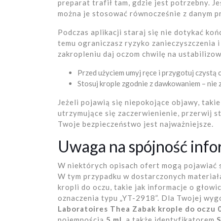
preparat trafił tam, gdzie jest potrzebny. 
można je stosować równocześnie z danym p
Podczas aplikacji staraj się nie dotykać ko
temu ograniczasz ryzyko zanieczyszczenia 
zakropleniu daj oczom chwilę na ustabilizow
Przed użyciem umyj ręce i przygotuj czystą c
Stosuj krople zgodnie z dawkowaniem – nie z
Jeżeli pojawią się niepokojące objawy, takie
utrzymujące się zaczerwienienie, przerwij s
Twoje bezpieczeństwo jest najważniejsze.
Uwaga na spójność infor
W niektórych opisach ofert mogą pojawiać 
W tym przypadku w dostarczonych materiała
kropli do oczu, takie jak informacje o głow
oznaczenia typu „YT-2918”. Dla Twojej wyg
Laboratoires Thea Zabak krople do oczu 
pojemnością
5 ml
, a także identyfikatorem