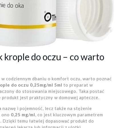
 krople do oczu – co warto
ją w codziennym dbaniu o komfort oczu, warto poznać
ople do oczu 0,25mg/ml 5ml
to preparat w
naczony do stosowania miejscowego. Taka postać
że produkt jest praktyczny w domowej apteczce.
 nazwę i pojemność, lecz także na stężenie
i ono
0,25 mg/ml
, co jest kluczowym parametrem
. Dzięki temu łatwiej dopasować produkt do
aleceń lekarza lub informacji z ulotki.