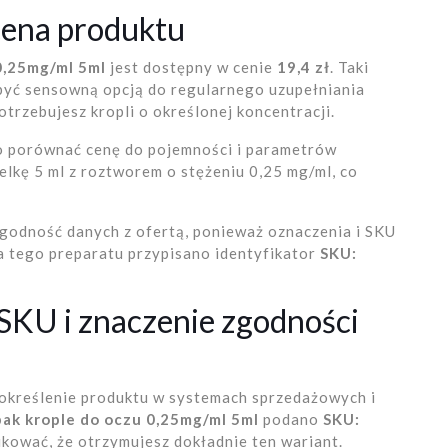
cena produktu
0,25mg/ml 5ml
jest dostępny w cenie
19,4 zł
. Taki
być sensowną opcją do regularnego uzupełniania
trzebujesz kropli o określonej koncentracji.
to porównać cenę do pojemności i parametrów
lkę 5 ml z roztworem o stężeniu 0,25 mg/ml, co
zgodność danych z ofertą, ponieważ oznaczenia i SKU
a tego preparatu przypisano identyfikator
SKU:
 SKU i znaczenie zgodności
określenie produktu w systemach sprzedażowych i
ak krople do oczu 0,25mg/ml 5ml
podano
SKU:
fikować, że otrzymujesz dokładnie ten wariant.