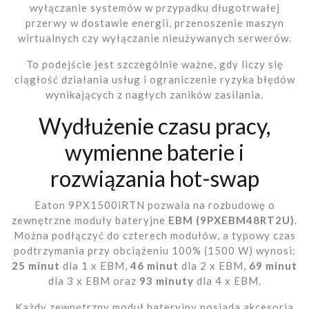
wyłączanie systemów w przypadku długotrwałej
przerwy w dostawie energii, przenoszenie maszyn
wirtualnych czy wyłączanie nieużywanych serwerów.
To podejście jest szczególnie ważne, gdy liczy się
ciągłość działania usług i ograniczenie ryzyka błędów
wynikających z nagłych zaników zasilania.
Wydłużenie czasu pracy,
wymienne baterie i
rozwiązania hot-swap
Eaton 9PX1500iRTN pozwala na rozbudowę o
zewnętrzne moduły bateryjne
EBM (9PXEBM48RT2U)
.
Można podłączyć do czterech modułów, a typowy czas
podtrzymania przy obciążeniu 100% (1500 W) wynosi:
25 minut
dla 1 x EBM,
46 minut
dla 2 x EBM,
69 minut
dla 3 x EBM oraz
93 minuty
dla 4 x EBM.
Każdy zewnętrzny moduł bateryjny posiada akcesoria