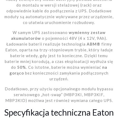
do montażu w wersji stelażowej (rack) oraz
odpowiednie kable do podłączenia z UPS. Dodatkowe
moduły są automatycznie wykrywane przez urządzenie,
co ułatwia uruchomienie rozbudowy.
W samym UPS zastosowano
wymienny zestaw
akumulatorów
o pojemności 48V (4 x 12V, 9Ah).
Ładowanie baterii realizuje technologia
ABM®
firmy
Eaton, oparta na trzy-stopniowym trybie, który ładuje
baterie wtedy, gdy jest to konieczne. Dzięki temu
baterie mniej korodują, a czas eksploatacji wydłuża się
do
50%
. Co istotne, baterie można wymieniać
na
gorąco
bez konieczności zamykania podłączonych
urządzeń.
Dodatkowo, przy użyciu opcjonalnego modułu bypassu
serwisowego „hot-swap” (MBP3KI, MBP3KIF,
MBP3KID) możliwa jest również wymiana całego UPS.
Specyfikacja techniczna Eaton