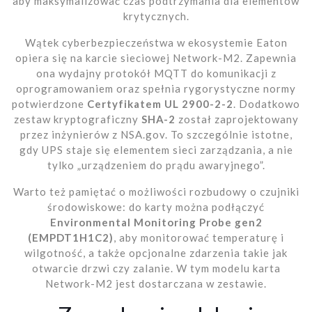
aby maksymalizować czas podtrzymania dla elementów
krytycznych.
Wątek cyberbezpieczeństwa w ekosystemie Eaton
opiera się na karcie sieciowej Network-M2. Zapewnia
ona wydajny protokół MQTT do komunikacji z
oprogramowaniem oraz spełnia rygorystyczne normy
potwierdzone
Certyfikatem UL 2900-2-2
. Dodatkowo
zestaw kryptograficzny
SHA-2
został zaprojektowany
przez inżynierów z NSA.gov. To szczególnie istotne,
gdy UPS staje się elementem sieci zarządzania, a nie
tylko „urządzeniem do prądu awaryjnego”.
Warto też pamiętać o możliwości rozbudowy o czujniki
środowiskowe: do karty można podłączyć
Environmental Monitoring Probe gen2
(EMPDT1H1C2)
, aby monitorować temperaturę i
wilgotność, a także opcjonalne zdarzenia takie jak
otwarcie drzwi czy zalanie. W tym modelu karta
Network-M2 jest dostarczana w zestawie.