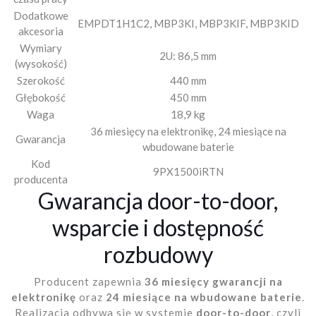
Dodatkowe
EMPDT1H1C2, MBP3KI, MBP3KIF, MBP3KID
akcesoria
Wymiary
2U: 86,5 mm
(wysokość)
Szerokość
440 mm
Głębokość
450 mm
Waga
18,9 kg
36 miesięcy na elektronikę, 24 miesiące na
Gwarancja
wbudowane baterie
Kod
9PX1500iRTN
producenta
Gwarancja door-to-door,
wsparcie i dostępność
rozbudowy
Producent zapewnia
36 miesięcy gwarancji na
elektronikę
oraz
24 miesiące na wbudowane baterie
.
Realizacja odbywa się w systemie
door-to-door
, czyli