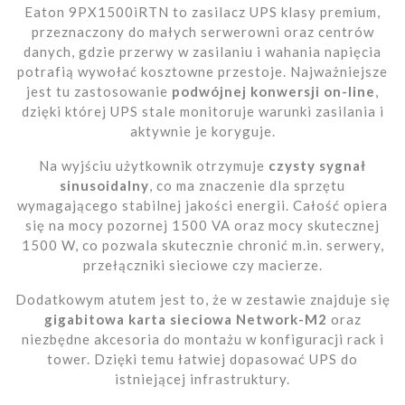
Eaton 9PX1500iRTN to zasilacz UPS klasy premium,
przeznaczony do małych serwerowni oraz centrów
danych, gdzie przerwy w zasilaniu i wahania napięcia
potrafią wywołać kosztowne przestoje. Najważniejsze
jest tu zastosowanie
podwójnej konwersji on-line
,
dzięki której UPS stale monitoruje warunki zasilania i
aktywnie je koryguje.
Na wyjściu użytkownik otrzymuje
czysty sygnał
sinusoidalny
, co ma znaczenie dla sprzętu
wymagającego stabilnej jakości energii. Całość opiera
się na mocy pozornej 1500 VA oraz mocy skutecznej
1500 W, co pozwala skutecznie chronić m.in. serwery,
przełączniki sieciowe czy macierze.
Dodatkowym atutem jest to, że w zestawie znajduje się
gigabitowa karta sieciowa Network-M2
oraz
niezbędne akcesoria do montażu w konfiguracji rack i
tower. Dzięki temu łatwiej dopasować UPS do
istniejącej infrastruktury.