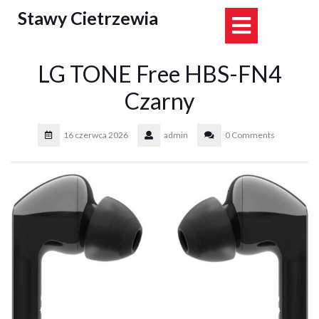
Skip
Stawy Cietrzewia
Open
to
content
Button
LG TONE Free HBS-FN4
Czarny
16 czerwca 2026
admin
0 Comments