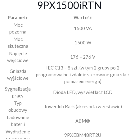
9PX1500iRTN
Parametr
Wartość
Moc
1500 VA
pozorna
Moc
1500 W
skuteczna
Napięcie
176 – 276 V
wejściowe
IEC C13 – 8 szt. (w tym 2 grupy po 2
Gniazda
programowalne i zdalnie sterowane gniazda z
wyjściowe
pomiarem energii)
Sygnalizacja
Dioda LED, wyświetlacz LCD
pracy
Typ
Tower lub Rack (akcesoria w zestawie)
obudowy
Ładowanie
ABM®
baterii
Wydłużenie
9PXEBM48RT2U
czasu pracy