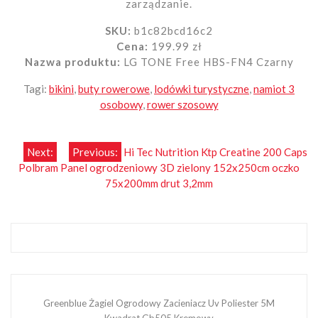
zarządzanie.
SKU:
b1c82bcd16c2
Cena:
199.99 zł
Nazwa produktu:
LG TONE Free HBS-FN4 Czarny
Tagi:
bikini
,
buty rowerowe
,
lodówki turystyczne
,
namiot 3
osobowy
,
rower szosowy
Nawigacja
Next:
Previous:
Hi Tec Nutrition Ktp Creatine 200 Caps
Polbram Panel ogrodzeniowy 3D zielony 152x250cm oczko
wpisu
75x200mm drut 3,2mm
Greenblue Żagiel Ogrodowy Zacieniacz Uv Poliester 5M