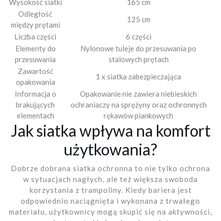
Wysokość siatki
165 cm
Odległość
125 cm
między prętami
Liczba części
6 części
Elementy do
Nylonowe tuleje do przesuwania po
przesuwania
stalowych prętach
Zawartość
1 x siatka zabezpieczająca
opakowania
Informacja o
Opakowanie nie zawiera niebieskich
brakujących
ochraniaczy na sprężyny oraz ochronnych
elementach
rękawów piankowych
Jak siatka wpływa na komfort
użytkowania?
Dobrze dobrana siatka ochronna to nie tylko ochrona
w sytuacjach nagłych, ale też większa swoboda
korzystania z trampoliny. Kiedy bariera jest
odpowiednio naciągnięta i wykonana z trwałego
materiału, użytkownicy mogą skupić się na aktywności,