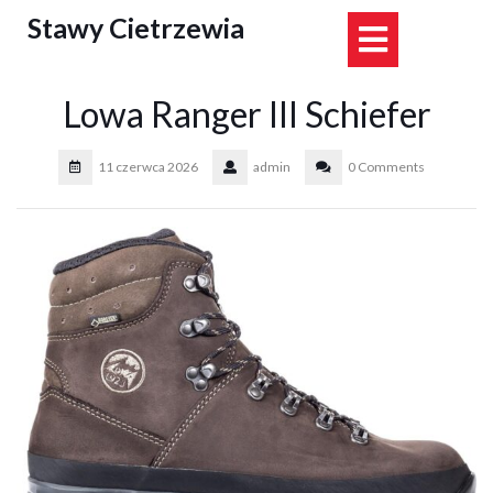
Skip
Stawy Cietrzewia
Open
to
content
Button
Lowa Ranger III Schiefer
11 czerwca 2026
admin
0 Comments