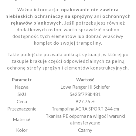
Ważna informacja:
opakowanie nie zawiera
niebieskich ochraniaczy na sprężyny
ani
ochronnych
rękawów piankowych
. Jeśli potrzebujesz również
dodatkowych osłon, warto sprawdzić osobno
dostępność tych elementów lub dobrać właściwy
komplet do swojej trampoliny.
Takie podejście pozwala uniknąć sytuacji, w której po
zakupie brakuje części odpowiedzialnych za pełną
ochronę strefy sprężyn i elementów konstrukcyjnych.
Parametr
Wartość
Nazwa
Lowa Ranger III Schiefer
SKU
5e25f798b481
Cena
927.76 zł
Przeznaczenie
Trampolina ACRA SPORT 244 cm
Tkanina PE odporna na wilgoć i warunki
Materiał
atmosferyczne
Kolor
Czarny