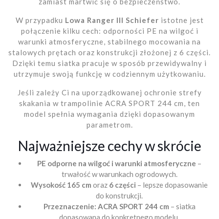
zamiast martwić się o bezpieczeństwo.
W przypadku
Lowa Ranger III Schiefer
istotne jest
połączenie kilku cech: odporności PE na wilgoć i
warunki atmosferyczne, stabilnego mocowania na
stalowych prętach oraz konstrukcji złożonej z 6 części.
Dzięki temu siatka pracuje w sposób przewidywalny i
utrzymuje swoją funkcję w codziennym użytkowaniu.
Jeśli zależy Ci na uporządkowanej ochronie strefy
skakania w trampolinie ACRA SPORT 244 cm, ten
model spełnia wymagania dzięki dopasowanym
parametrom.
Najważniejsze cechy w skrócie
PE odporne na wilgoć i warunki atmosferyczne
–
trwałość w warunkach ogrodowych.
Wysokość 165 cm
oraz
6 części
– lepsze dopasowanie
do konstrukcji.
Przeznaczenie: ACRA SPORT 244 cm
– siatka
dopasowana do konkretnego modelu.