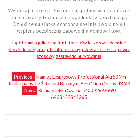
Wybierając akcesorium do trampoliny, warto patrzeć
na parametry techniczne i zgodność z konstrukcją.
Dzięki temu siatka ochronna spełnia swoją rolę i
wspiera bezpieczną zabawę dla domowników.
Tagi:
bramka piłkarska
,
kurtki przeciwdeszczowe damskie
,
plecak do biegania
,
plecak podróżny
,
rakieta do tenisa
,
rower
szosowy
,
zestaw do nurkowania
Nawigacja
Previous:
Namiot Ekspresowy Professional Alu 50Mm
Trudnopalny Ze Ścianami Bocznymi Bez Okien Czarny 4X6M
wpisu
Next:
Reima Vankka Czarne 5400028A9990
6438429841265