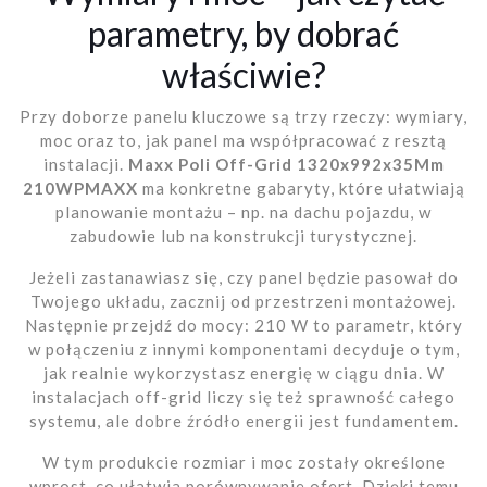
parametry, by dobrać
właściwie?
Przy doborze panelu kluczowe są trzy rzeczy: wymiary,
moc oraz to, jak panel ma współpracować z resztą
instalacji.
Maxx Poli Off-Grid 1320x992x35Mm
210WPMAXX
ma konkretne gabaryty, które ułatwiają
planowanie montażu – np. na dachu pojazdu, w
zabudowie lub na konstrukcji turystycznej.
Jeżeli zastanawiasz się, czy panel będzie pasował do
Twojego układu, zacznij od przestrzeni montażowej.
Następnie przejdź do mocy: 210 W to parametr, który
w połączeniu z innymi komponentami decyduje o tym,
jak realnie wykorzystasz energię w ciągu dnia. W
instalacjach off-grid liczy się też sprawność całego
systemu, ale dobre źródło energii jest fundamentem.
W tym produkcie rozmiar i moc zostały określone
wprost, co ułatwia porównywanie ofert. Dzięki temu