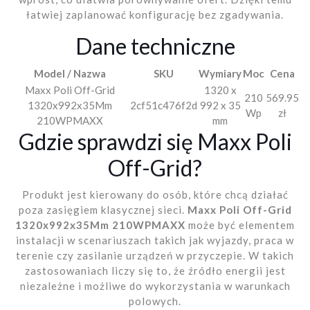
łatwiej zaplanować konfigurację bez zgadywania.
Dane techniczne
Model / Nazwa
SKU
Wymiary
Moc
Cena
Maxx Poli Off-Grid
1320 x
210
569.95
1320x992x35Mm
2cf51c476f2d
992 x 35
Wp
zł
210WPMAXX
mm
Gdzie sprawdzi się Maxx Poli
Off-Grid?
Produkt jest kierowany do osób, które chcą działać
poza zasięgiem klasycznej sieci.
Maxx Poli Off-Grid
1320x992x35Mm 210WPMAXX
może być elementem
instalacji w scenariuszach takich jak wyjazdy, praca w
terenie czy zasilanie urządzeń w przyczepie. W takich
zastosowaniach liczy się to, że źródło energii jest
niezależne i możliwe do wykorzystania w warunkach
polowych.