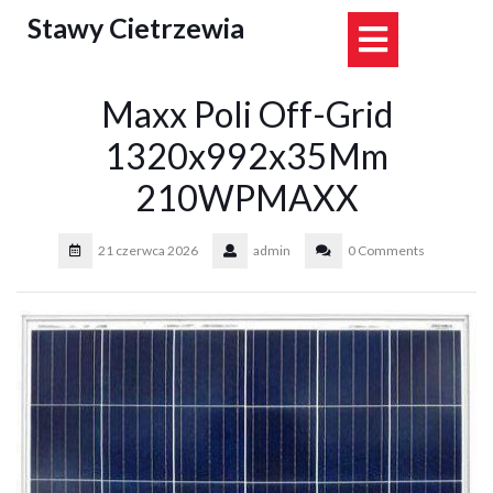
Skip
Stawy Cietrzewia
Open
to
content
Button
Maxx Poli Off-Grid
1320x992x35Mm
210WPMAXX
21 czerwca 2026
admin
0 Comments