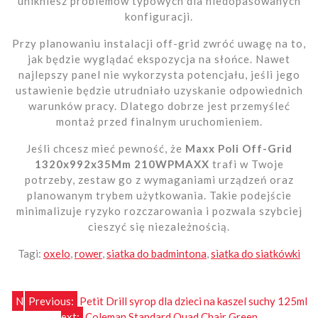
unikniesz problemów typowych dla niedopasowanych
konfiguracji.
Przy planowaniu instalacji off-grid zwróć uwagę na to,
jak będzie wyglądać ekspozycja na słońce. Nawet
najlepszy panel nie wykorzysta potencjału, jeśli jego
ustawienie będzie utrudniało uzyskanie odpowiednich
warunków pracy. Dlatego dobrze jest przemyśleć
montaż przed finalnym uruchomieniem.
Jeśli chcesz mieć pewność, że
Maxx Poli Off-Grid
1320x992x35Mm 210WPMAXX
trafi w Twoje
potrzeby, zestaw go z wymaganiami urządzeń oraz
planowanym trybem użytkowania. Takie podejście
minimalizuje ryzyko rozczarowania i pozwala szybciej
cieszyć się niezależnością.
Tagi:
oxelo
,
rower
,
siatka do badmintona
,
siatka do siatkówki
Nawigacja
N
Previous:
Petit Drill syrop dla dzieci na kaszel suchy 125ml
ext:
Coleman Standard Quad Chair Green