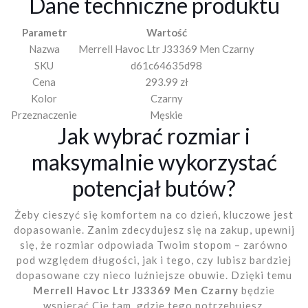
Dane techniczne produktu
Parametr
Wartość
Nazwa
Merrell Havoc Ltr J33369 Men Czarny
SKU
d61c64635d98
Cena
293.99 zł
Kolor
Czarny
Przeznaczenie
Męskie
Jak wybrać rozmiar i
maksymalnie wykorzystać
potencjał butów?
Żeby cieszyć się komfortem na co dzień, kluczowe jest
dopasowanie. Zanim zdecydujesz się na zakup, upewnij
się, że rozmiar odpowiada Twoim stopom – zarówno
pod względem długości, jak i tego, czy lubisz bardziej
dopasowane czy nieco luźniejsze obuwie. Dzięki temu
Merrell Havoc Ltr J33369 Men Czarny
będzie
wspierać Cię tam, gdzie tego potrzebujesz.