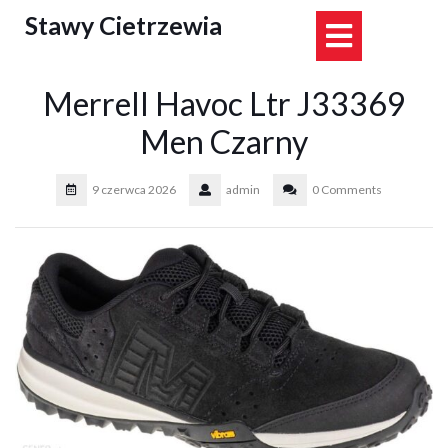
Skip
Stawy Cietrzewia
Open
to
content
Button
Merrell Havoc Ltr J33369
Men Czarny
9 czerwca 2026
admin
0 Comments