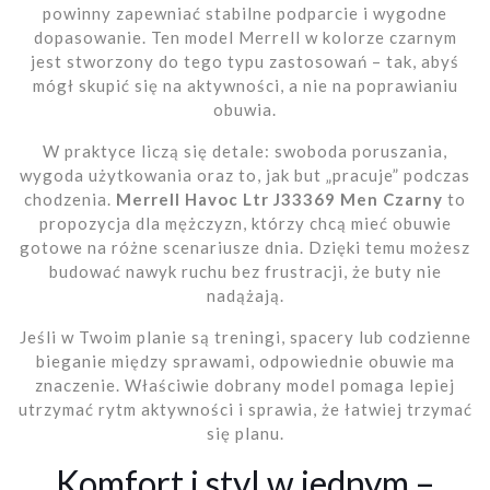
powinny zapewniać stabilne podparcie i wygodne
dopasowanie. Ten model Merrell w kolorze czarnym
jest stworzony do tego typu zastosowań – tak, abyś
mógł skupić się na aktywności, a nie na poprawianiu
obuwia.
W praktyce liczą się detale: swoboda poruszania,
wygoda użytkowania oraz to, jak but „pracuje” podczas
chodzenia.
Merrell Havoc Ltr J33369 Men Czarny
to
propozycja dla mężczyzn, którzy chcą mieć obuwie
gotowe na różne scenariusze dnia. Dzięki temu możesz
budować nawyk ruchu bez frustracji, że buty nie
nadążają.
Jeśli w Twoim planie są treningi, spacery lub codzienne
bieganie między sprawami, odpowiednie obuwie ma
znaczenie. Właściwie dobrany model pomaga lepiej
utrzymać rytm aktywności i sprawia, że łatwiej trzymać
się planu.
Komfort i styl w jednym –