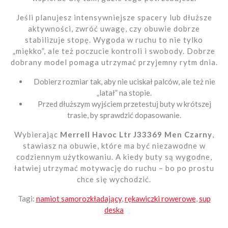
Jeśli planujesz intensywniejsze spacery lub dłuższe
aktywności, zwróć uwagę, czy obuwie dobrze
stabilizuje stopę. Wygoda w ruchu to nie tylko
„miękko”, ale też poczucie kontroli i swobody. Dobrze
dobrany model pomaga utrzymać przyjemny rytm dnia.
Dobierz rozmiar tak, aby nie uciskał palców, ale też nie
„latał” na stopie.
Przed dłuższym wyjściem przetestuj buty w krótszej
trasie, by sprawdzić dopasowanie.
Wybierając
Merrell Havoc Ltr J33369 Men Czarny
,
stawiasz na obuwie, które ma być niezawodne w
codziennym użytkowaniu. A kiedy buty są wygodne,
łatwiej utrzymać motywację do ruchu – bo po prostu
chce się wychodzić.
Tagi:
namiot samorozkładający
,
rękawiczki rowerowe
,
sup
deska