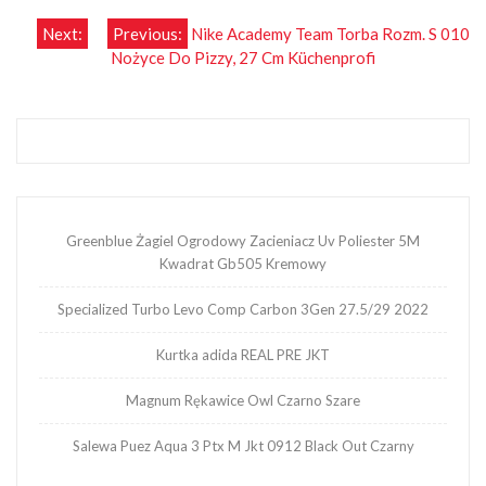
Nawigacja
Next:
Previous:
Nike Academy Team Torba Rozm. S 010
Nożyce Do Pizzy, 27 Cm Küchenprofi
wpisu
Greenblue Żagiel Ogrodowy Zacieniacz Uv Poliester 5M
Kwadrat Gb505 Kremowy
Specialized Turbo Levo Comp Carbon 3Gen 27.5/29 2022
Kurtka adida REAL PRE JKT
Magnum Rękawice Owl Czarno Szare
Salewa Puez Aqua 3 Ptx M Jkt 0912 Black Out Czarny