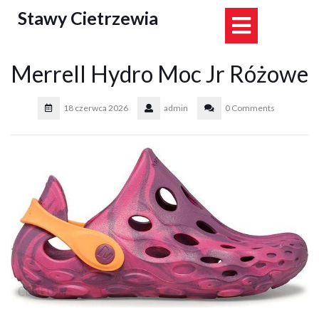
Skip
Stawy Cietrzewia
Open
to
content
Button
Merrell Hydro Moc Jr Różowe
18 czerwca 2026
admin
0 Comments