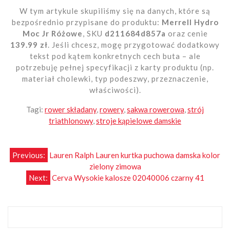
W tym artykule skupiliśmy się na danych, które są
bezpośrednio przypisane do produktu:
Merrell Hydro
Moc Jr Różowe
, SKU
d211684d857a
oraz cenie
139.99 zł
. Jeśli chcesz, mogę przygotować dodatkowy
tekst pod kątem konkretnych cech buta – ale
potrzebuję pełnej specyfikacji z karty produktu (np.
materiał cholewki, typ podeszwy, przeznaczenie,
właściwości).
Tagi:
rower składany
,
rowery
,
sakwa rowerowa
,
strój
triathlonowy
,
stroje kąpielowe damskie
Nawigacja
Previous:
Lauren Ralph Lauren kurtka puchowa damska kolor
zielony zimowa
wpisu
Next:
Cerva Wysokie kalosze 02040006 czarny 41