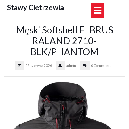
Skip
Stawy Cietrzewia
Open
to
content
Button
Męski Softshell ELBRUS
RALAND 2710-
BLK/PHANTOM
23 czerwca 2026
admin
0 Comments