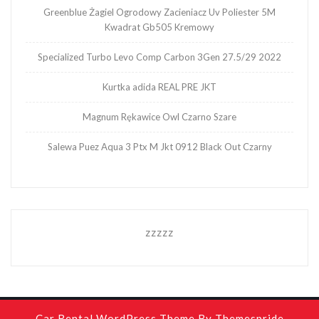
Greenblue Żagiel Ogrodowy Zacieniacz Uv Poliester 5M
Kwadrat Gb505 Kremowy
Specialized Turbo Levo Comp Carbon 3Gen 27.5/29 2022
Kurtka adida REAL PRE JKT
Magnum Rękawice Owl Czarno Szare
Salewa Puez Aqua 3 Ptx M Jkt 0912 Black Out Czarny
zzzzz
Car Rental WordPress Theme
By Themespride