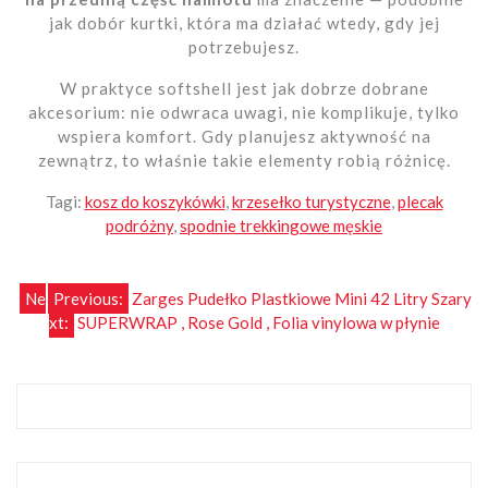
jak dobór kurtki, która ma działać wtedy, gdy jej
potrzebujesz.
W praktyce softshell jest jak dobrze dobrane
akcesorium: nie odwraca uwagi, nie komplikuje, tylko
wspiera komfort. Gdy planujesz aktywność na
zewnątrz, to właśnie takie elementy robią różnicę.
Tagi:
kosz do koszykówki
,
krzesełko turystyczne
,
plecak
podróżny
,
spodnie trekkingowe męskie
Nawigacja
Ne
Previous:
Zarges Pudełko Plastkiowe Mini 42 Litry Szary
xt:
SUPERWRAP , Rose Gold , Folia vinylowa w płynie
wpisu